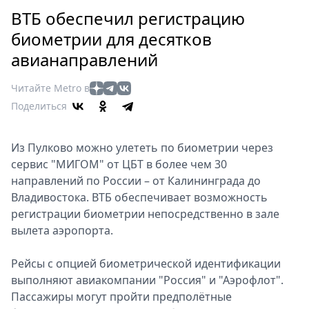
Петербург
ВТБ обеспечил регистрацию
Россия
биометрии для десятков
Мир
авианаправлений
Здоровье
Еда
Читайте Metro в
Туризм
Поделиться
Мода
Театр
Из Пулково можно улететь по биометрии через
Кино
сервис "МИГОМ" от ЦБТ в более чем 30
Афиша
направлений по России – от Калининграда до
Книги
Владивостока. ВТБ обеспечивает возможность
Выставки
регистрации биометрии непосредственно в зале
вылета аэропорта.
Пресс-
релизы
Рейсы с опцией биометрической идентификации
О
выполняют авиакомпании "Россия" и "Аэрофлот".
Metro
Пассажиры могут пройти предполётные
Стримы