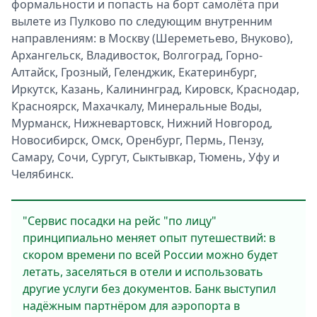
формальности и попасть на борт самолёта при
Спецпроекты
вылете из Пулково по следующим внутренним
Звезды
направлениям: в Москву (Шереметьево, Внуково),
Выборы
Архангельск, Владивосток, Волгоград, Горно-
2026
Алтайск, Грозный, Геленджик, Екатеринбург,
Скачай
Иркутск, Казань, Калининград, Кировск, Краснодар,
Metro
Красноярск, Махачкалу, Минеральные Воды,
Мурманск, Нижневартовск, Нижний Новгород,
Новосибирск, Омск, Оренбург, Пермь, Пензу,
Самару, Сочи, Сургут, Сыктывкар, Тюмень, Уфу и
Челябинск.
"Сервис посадки на рейс "по лицу"
принципиально меняет опыт путешествий: в
скором времени по всей России можно будет
летать, заселяться в отели и использовать
другие услуги без документов. Банк выступил
надёжным партнёром для аэропорта в