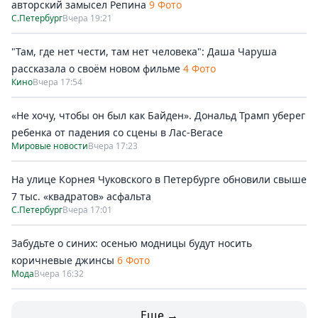
авторский замысел Репина
9 Фото
С.Петербург
Вчера 19:21
"Там, где нет чести, там нет человека": Даша Чаруша
рассказала о своём новом фильме
4 Фото
Кино
Вчера 17:54
«Не хочу, чтобы он был как Байден». Дональд Трамп уберег
ребенка от падения со сцены в Лас-Вегасе
Мировые новости
Вчера 17:23
На улице Корнея Чуковского в Петербурге обновили свыше
7 тыс. «квадратов» асфальта
С.Петербург
Вчера 17:01
Забудьте о синих: осенью модницы будут носить
коричневые джинсы
6 Фото
Мода
Вчера 16:32
Еще →