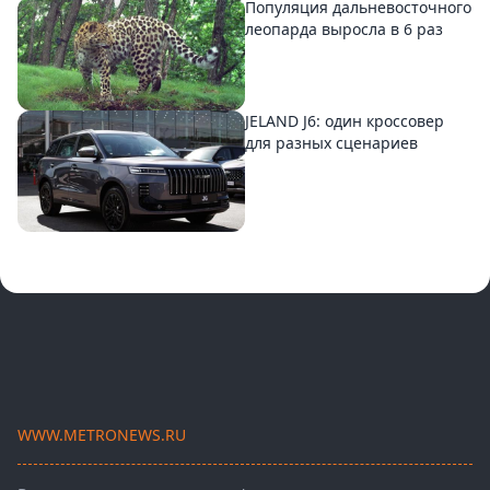
Популяция дальневосточного
леопарда выросла в 6 раз
JELAND J6: один кроссовер
для разных сценариев
WWW.METRONEWS.RU