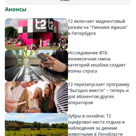
Анонсы
Т2 включает маджентовый
режим на "Пикнике Афиши"
в Петербурге
Исследование ВТБ:
ежемесячная смена
категорий кешбэка создает
волны спроса
Т2 перезапускает программу
"Выгодно вместе" – теперь и
для абонентов других
операторов
Зубры в онлайне: Т2
оцифровал места отдыха и
наблюдения за дикими
животными в Ленобласти