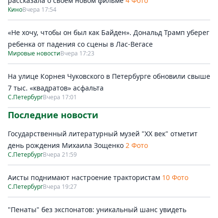
рассказала о своём новом фильме
4 Фото
Кино
Вчера 17:54
«Не хочу, чтобы он был как Байден». Дональд Трамп уберег
ребенка от падения со сцены в Лас-Вегасе
Мировые новости
Вчера 17:23
На улице Корнея Чуковского в Петербурге обновили свыше
7 тыс. «квадратов» асфальта
С.Петербург
Вчера 17:01
Последние новости
Государственный литературный музей "ХХ век" отметит
день рождения Михаила Зощенко
2 Фото
С.Петербург
Вчера 21:59
Аисты поднимают настроение трактористам
10 Фото
С.Петербург
Вчера 19:27
"Пенаты" без экспонатов: уникальный шанс увидеть