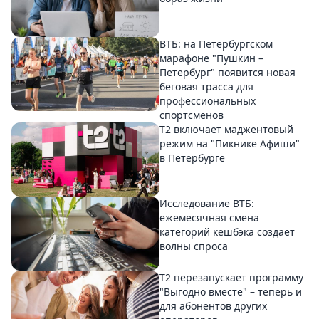
ВТБ: на Петербургском
марафоне "Пушкин –
Петербург" появится новая
беговая трасса для
профессиональных
спортсменов
Т2 включает маджентовый
режим на "Пикнике Афиши"
в Петербурге
Исследование ВТБ:
ежемесячная смена
категорий кешбэка создает
волны спроса
Т2 перезапускает программу
"Выгодно вместе" – теперь и
для абонентов других