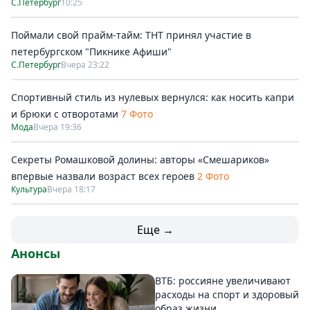
С.Петербург
10:25
Поймали свой прайм-тайм: ТНТ принял участие в
петербургском "Пикнике Афиши"
С.Петербург
Вчера 23:22
Спортивный стиль из нулевых вернулся: как носить капри
и брюки с отворотами
7 Фото
Мода
Вчера 19:36
Секреты Ромашковой долины: авторы «Смешариков»
впервые назвали возраст всех героев
2 Фото
Культура
Вчера 18:17
Еще →
Анонсы
ВТБ: россияне увеличивают
расходы на спорт и здоровый
образ жизни