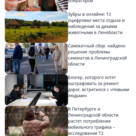
операторов
Зубры в онлайне: Т2
оцифровал места отдыха и
наблюдения за дикими
животными в Ленобласти
Самокатный сбор: найдено
решение проблемы
самокатов в Ленинградской
области
Блогер, которого хотят
оштрафовать за ремонт
дорог, встретился с «Новыми
людьми»
В Петербурге и
Ленинградской области
растет потребление
мобильного трафика –
исследование T2