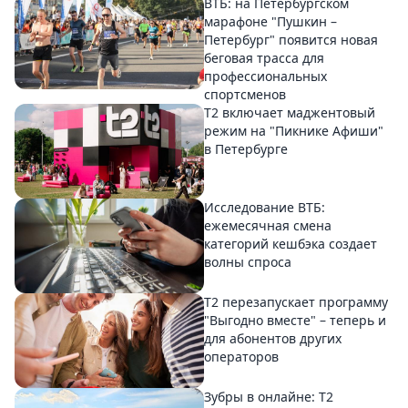
ВТБ: на Петербургском
марафоне "Пушкин –
Петербург" появится новая
беговая трасса для
профессиональных
спортсменов
Т2 включает маджентовый
режим на "Пикнике Афиши"
в Петербурге
Исследование ВТБ:
ежемесячная смена
категорий кешбэка создает
волны спроса
Т2 перезапускает программу
"Выгодно вместе" – теперь и
для абонентов других
операторов
Зубры в онлайне: Т2