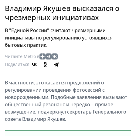
Петербург
Владимир Якушев высказался о
Россия
чрезмерных инициативах
Мир
Здоровье
В "Единой России" считают чрезмерными
Еда
инициативы по регулированию устоявшихся
Туризм
бытовых практик.
Мода
Читайте Metro в
Театр
Поделиться
Кино
Афиша
В частности, это касается предложений о
Книги
регулировании проведения фотосессий с
Выставки
новорождёнными. Подобные заявления вызывают
Пресс-
общественный резонанс и нередко – прямое
релизы
возмущение, подчеркнул секретарь Генерального
О
совета Владимир Якушев.
Metro
Стримы