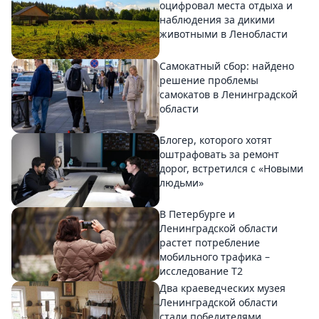
оцифровал места отдыха и
наблюдения за дикими
животными в Ленобласти
Самокатный сбор: найдено
решение проблемы
самокатов в Ленинградской
области
Блогер, которого хотят
оштрафовать за ремонт
дорог, встретился с «Новыми
людьми»
В Петербурге и
Ленинградской области
растет потребление
мобильного трафика –
исследование T2
Два краеведческих музея
Ленинградской области
стали победителями