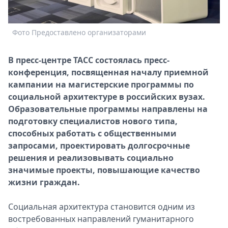
Спецпроекты
Звезды
Фото Предоставлено организаторами
Выборы
2026
В пресс-центре ТАСС состоялась пресс-
Скачай
конференция, посвященная началу приемной
Metro
кампании на магистерские программы по
социальной архитектуре в российских вузах.
Образовательные программы направлены на
подготовку специалистов нового типа,
способных работать с общественными
запросами, проектировать долгосрочные
решения и реализовывать социально
значимые проекты, повышающие качество
жизни граждан.
Социальная архитектура становится одним из
востребованных направлений гуманитарного