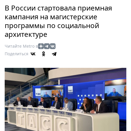
Петербург
В России стартовала приемная
Россия
кампания на магистерские
Мир
программы по социальной
Здоровье
архитектуре
Еда
Туризм
Читайте Metro в
Мода
Поделиться
Театр
Кино
Афиша
Книги
Выставки
Пресс-
релизы
О
Metro
Стримы