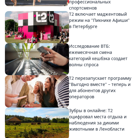
профессиональных
спортсменов
Т2 включает маджентовый
режим на "Пикнике Афиши"
в Петербурге
Исследование ВТБ:
ежемесячная смена
категорий кешбэка создает
волны спроса
Т2 перезапускает программу
"Выгодно вместе" – теперь и
для абонентов других
операторов
Зубры в онлайне: Т2
оцифровал места отдыха и
наблюдения за дикими
животными в Ленобласти