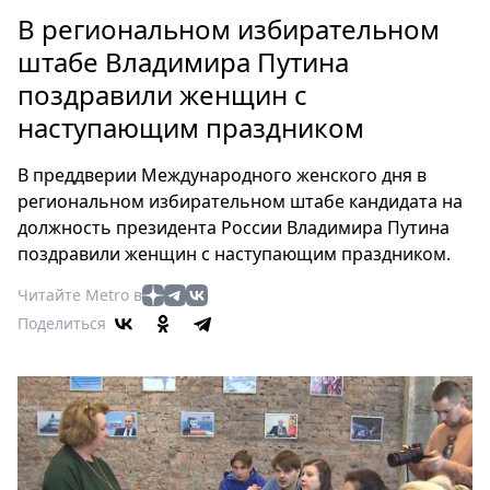
Петербург
В региональном избирательном
Россия
штабе Владимира Путина
Мир
поздравили женщин с
Здоровье
наступающим праздником
Еда
Туризм
В преддверии Международного женского дня в
Мода
региональном избирательном штабе кандидата на
Театр
должность президента России Владимира Путина
Кино
поздравили женщин с наступающим праздником.
Афиша
Читайте Metro в
Книги
Поделиться
Выставки
Пресс-
релизы
О
Metro
Стримы