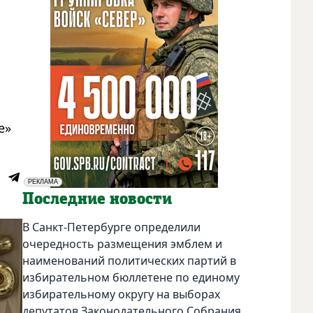
е»
РЕКЛАМА
Социальная реклама
Последние новости
В Санкт-Петербурге определили
очередность размещения эмблем и
наименований политических партий в
избирательном бюллетене по единому
избирательному округу на выборах
депутатов Законодательного Собрания