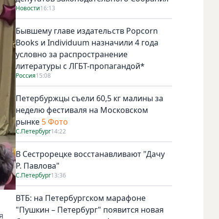
Новости
16:13
Бывшему главе издательств Popcorn
Books и Individuum назначили 4 года
условно за распространение
литературы с ЛГБТ-пропагандой*
Россия
15:08
Петербуржцы съели 60,5 кг малины за
неделю фестиваля на Московском
рынке
5 Фото
С.Петербург
14:22
В Сестрорецке восстанавливают "Дачу
Р. Павлова"
С.Петербург
13:36
ВТБ: на Петербургском марафоне
"Пушкин – Петербург" появится новая
я