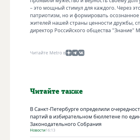
проявили мужество и верность своему долг
– это мощный стимул для каждого. Через э
патриотизм, но и формировать осознанное
жителей нашей страны ценности дружбы, сп
директор Российского общества "Знание" М
Читайте Metro в
Читайте также
В Санкт-Петербурге определили очереднос
партий в избирательном бюллетене по един
Законодательного Собрания
Новости
16:13