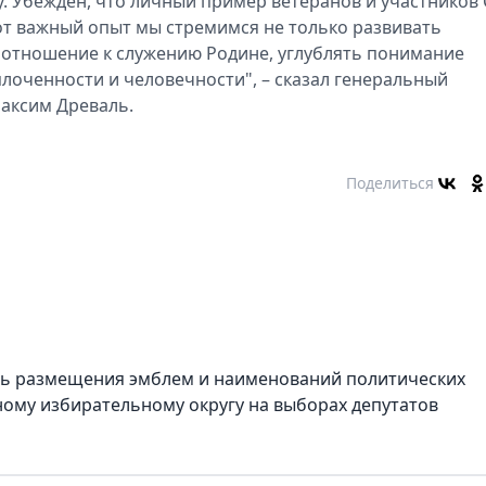
у. Убежден, что личный пример ветеранов и участников
тот важный опыт мы стремимся не только развивать
 отношение к служению Родине, углублять понимание
лоченности и человечности", – сказал генеральный
аксим Древаль.
Поделиться
ть размещения эмблем и наименований политических
ому избирательному округу на выборах депутатов