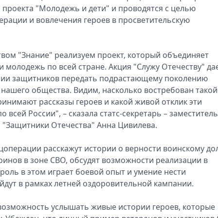
 проекта "Молодежь и дети" и проводятся с целью
ерации и вовлечения героев в просветительскую
твом "Знание" реализуем проект, который объединяет
 молодежь по всей стране. Акция "Служу Отечеству" да
ории защитников передать подрастающему поколению
а нашего общества. Видим, насколько востребован такой
ринимают рассказы героев и какой живой отклик эти
о всей России", – сказала статс-секретарь – заместитель
 "Защитники Отечества" Анна Цивилева.
цоперации расскажут истории о верности воинскому до
воинов в зоне СВО, обсудят возможности реализации в
роль в этом играет боевой опыт и умение нести
йдут в рамках летней оздоровительной кампании.
 возможность услышать живые истории героев, которые