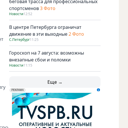
беговая трасса для профессиональных
спортсменов
3 Фото
Новости
12:52
В центре Петербурга ограничат
движение в эти выходные
2 Фото
ет
С.Петербург
11:25
Гороскоп на 7 августа: возможны
внезапные сбои и поломки
Новости
11:15
Еще →
лгу
erid: LdtCK5udn
АО "ГАТР", ИНН: 7841320717
РЕКЛАМА