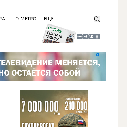
РА ↓
О METRO
ЕЩЕ ↓