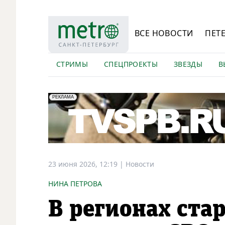
ВСЕ НОВОСТИ
ПЕТ
СТРИМЫ
СПЕЦПРОЕКТЫ
ЗВЕЗДЫ
В
erid: LdtCK5Efv
АО "ГАТР", ИНН: 7841320717
РЕКЛАМА
23 июня 2026, 12:19
|
Новости
НИНА ПЕТРОВА
В регионах ста