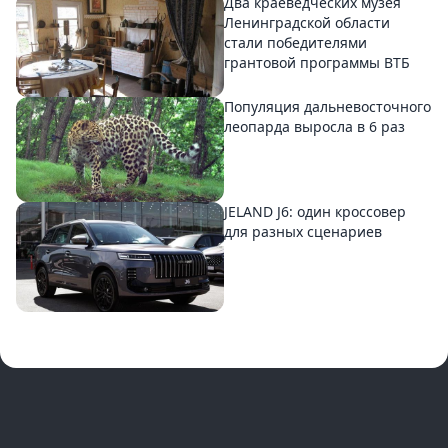
Два краеведческих музея
Ленинградской области
стали победителями
грантовой программы ВТБ
Популяция дальневосточного
леопарда выросла в 6 раз
JELAND J6: один кроссовер
для разных сценариев