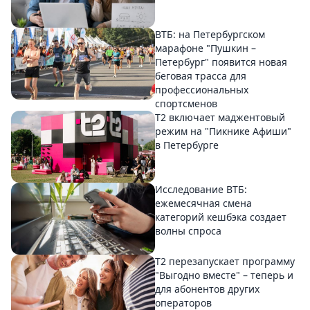
ВТБ: на Петербургском
марафоне "Пушкин –
Петербург" появится новая
беговая трасса для
профессиональных
спортсменов
Т2 включает маджентовый
режим на "Пикнике Афиши"
в Петербурге
Исследование ВТБ:
ежемесячная смена
категорий кешбэка создает
волны спроса
Т2 перезапускает программу
"Выгодно вместе" – теперь и
для абонентов других
операторов