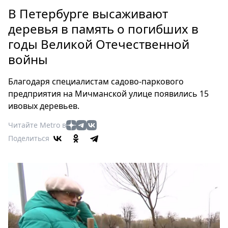
Петербург
В Петербурге высаживают
Россия
деревья в память о погибших в
Мир
годы Великой Отечественной
Здоровье
войны
Еда
Туризм
Благодаря специалистам садово-паркового
Мода
предприятия на Мичманской улице появились 15
Театр
ивовых деревьев.
Кино
Читайте Metro в
Афиша
Поделиться
Книги
Выставки
Пресс-
релизы
О
Metro
Стримы