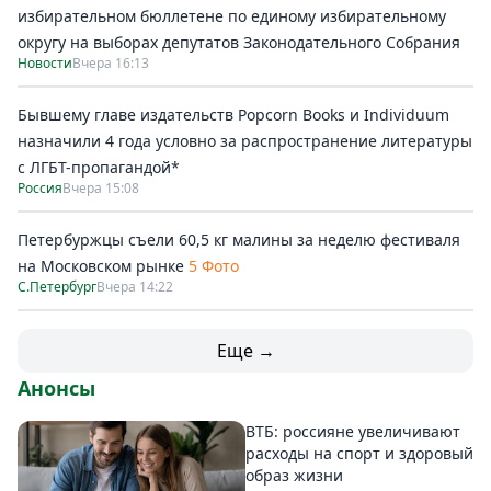
избирательном бюллетене по единому избирательному
округу на выборах депутатов Законодательного Собрания
Новости
Вчера 16:13
Бывшему главе издательств Popcorn Books и Individuum
назначили 4 года условно за распространение литературы
с ЛГБТ-пропагандой*
Россия
Вчера 15:08
Петербуржцы съели 60,5 кг малины за неделю фестиваля
на Московском рынке
5 Фото
С.Петербург
Вчера 14:22
Еще →
Анонсы
ВТБ: россияне увеличивают
расходы на спорт и здоровый
образ жизни