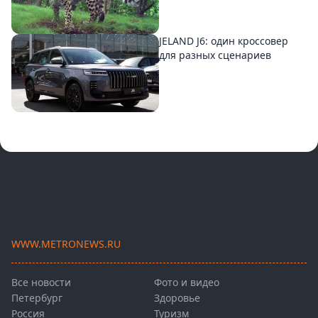
JELAND J6: один кроссовер
для разных сценариев
WWW.METRONEWS.RU
Все новости
Фото и видео
Петербург
Здоровье
Россия
Туризм