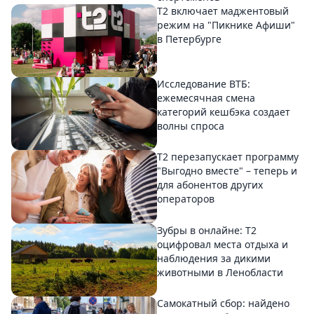
Т2 включает маджентовый
режим на "Пикнике Афиши"
в Петербурге
Исследование ВТБ:
ежемесячная смена
категорий кешбэка создает
волны спроса
Т2 перезапускает программу
"Выгодно вместе" – теперь и
для абонентов других
операторов
Зубры в онлайне: Т2
оцифровал места отдыха и
наблюдения за дикими
животными в Ленобласти
Самокатный сбор: найдено