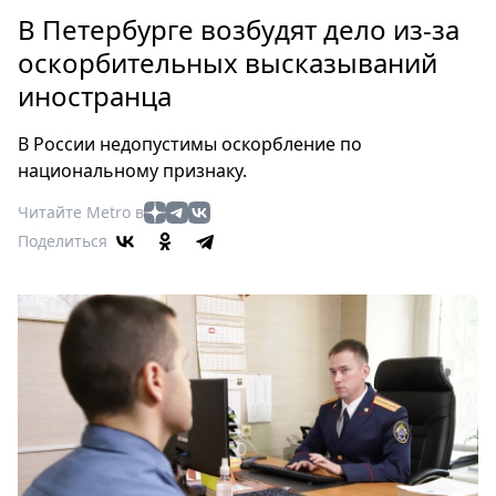
Петербург
В Петербурге возбудят дело из-за
Россия
оскорбительных высказываний
Мир
иностранца
Здоровье
Еда
В России недопустимы оскорбление по
Туризм
национальному признаку.
Мода
Читайте Metro в
Театр
Поделиться
Кино
Афиша
Книги
Выставки
Пресс-
релизы
О
Metro
Стримы