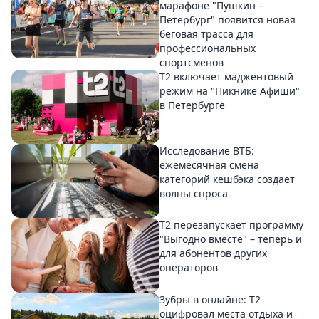
марафоне "Пушкин –
Петербург" появится новая
беговая трасса для
профессиональных
спортсменов
Т2 включает маджентовый
режим на "Пикнике Афиши"
в Петербурге
Исследование ВТБ:
ежемесячная смена
категорий кешбэка создает
волны спроса
Т2 перезапускает программу
"Выгодно вместе" – теперь и
для абонентов других
операторов
Зубры в онлайне: Т2
оцифровал места отдыха и