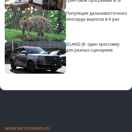
грантовой программы ВТБ
Популяция дальневосточного
леопарда выросла в 6 раз
JELAND J6: один кроссовер
для разных сценариев
WWW.METRONEWS.RU