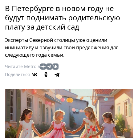
Петербург
В Петербурге в новом году не
Россия
будут поднимать родительскую
Мир
плату за детский сад
Здоровье
Еда
Эксперты Северной столицы уже оценили
Туризм
инициативу и озвучили свои предложения для
Мода
следующего года семьи.
Театр
Читайте Metro в
Кино
Поделиться
Афиша
Книги
Выставки
Пресс-
релизы
О
Metro
Стримы