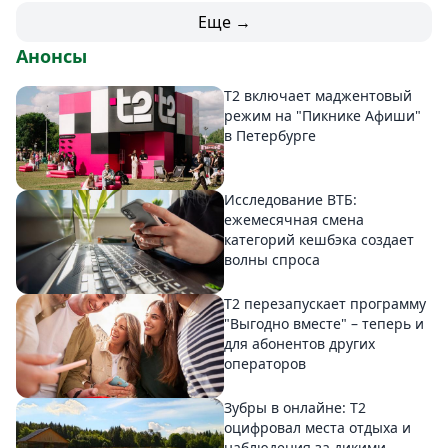
Еще →
Анонсы
Т2 включает маджентовый
режим на "Пикнике Афиши"
в Петербурге
Исследование ВТБ:
ежемесячная смена
категорий кешбэка создает
волны спроса
Т2 перезапускает программу
"Выгодно вместе" – теперь и
для абонентов других
операторов
Зубры в онлайне: Т2
оцифровал места отдыха и
наблюдения за дикими