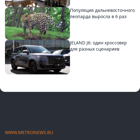
Популяция дальневосточного
леопарда выросла в 6 раз
JELAND J6: один кроссовер
для разных сценариев
WWW.METRONEWS.RU