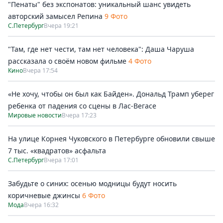
"Пенаты" без экспонатов: уникальный шанс увидеть
авторский замысел Репина
9 Фото
С.Петербург
Вчера 19:21
"Там, где нет чести, там нет человека": Даша Чаруша
рассказала о своём новом фильме
4 Фото
Кино
Вчера 17:54
«Не хочу, чтобы он был как Байден». Дональд Трамп уберег
ребенка от падения со сцены в Лас-Вегасе
Мировые новости
Вчера 17:23
На улице Корнея Чуковского в Петербурге обновили свыше
7 тыс. «квадратов» асфальта
С.Петербург
Вчера 17:01
Забудьте о синих: осенью модницы будут носить
коричневые джинсы
6 Фото
Мода
Вчера 16:32