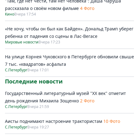
"Там, где нет чести, там нет человека": Даша Чаруша
рассказала о своём новом фильме
4 Фото
Кино
Вчера 17:54
«Не хочу, чтобы он был как Байден». Дональд Трамп уберег
ребенка от падения со сцены в Лас-Вегасе
Мировые новости
Вчера 17:23
На улице Корнея Чуковского в Петербурге обновили свыше
7 тыс. «квадратов» асфальта
С.Петербург
Вчера 17:01
Последние новости
Государственный литературный музей "ХХ век" отметит
день рождения Михаила Зощенко
2 Фото
С.Петербург
Вчера 21:59
Аисты поднимают настроение трактористам
10 Фото
С.Петербург
Вчера 19:27