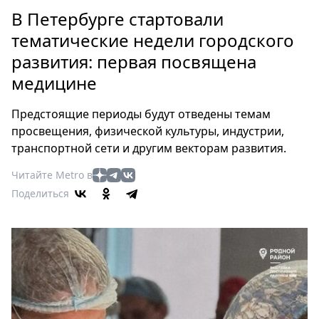
Петербург
В Петербурге стартовали
Россия
тематические недели городского
Мир
развития: первая посвящена
Здоровье
медицине
Еда
Туризм
Предстоящие периоды будут отведены темам
Мода
просвещения, физической культуры, индустрии,
Театр
транспортной сети и другим векторам развития.
Кино
Читайте Metro в
Афиша
Поделиться
Книги
Выставки
Пресс-
релизы
О
Metro
Стримы