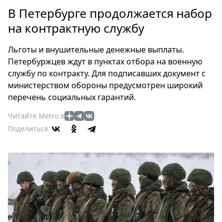
Петербург
В Петербурге продолжается набор
Россия
на контрактную службу
Мир
Здоровье
Льготы и внушительные денежные выплаты.
Еда
Петербуржцев ждут в пунктах отбора на военную
Туризм
службу по контракту. Для подписавших документ с
Мода
министерством обороны предусмотрен широкий
Театр
перечень социальных гарантий.
Кино
Читайте Metro в
Афиша
Поделиться
Книги
Выставки
Пресс-
релизы
О
Metro
Стримы