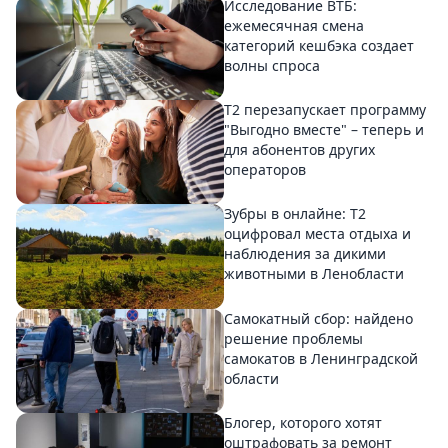
Исследование ВТБ:
ежемесячная смена
категорий кешбэка создает
волны спроса
Т2 перезапускает программу
"Выгодно вместе" – теперь и
для абонентов других
операторов
Зубры в онлайне: Т2
оцифровал места отдыха и
наблюдения за дикими
животными в Ленобласти
Самокатный сбор: найдено
решение проблемы
самокатов в Ленинградской
области
Блогер, которого хотят
оштрафовать за ремонт