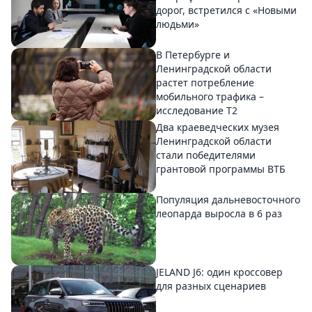
дорог, встретился с «Новыми
людьми»
В Петербурге и
Ленинградской области
растет потребление
мобильного трафика –
исследование T2
Два краеведческих музея
Ленинградской области
стали победителями
грантовой программы ВТБ
Популяция дальневосточного
леопарда выросла в 6 раз
JELAND J6: один кроссовер
для разных сценариев