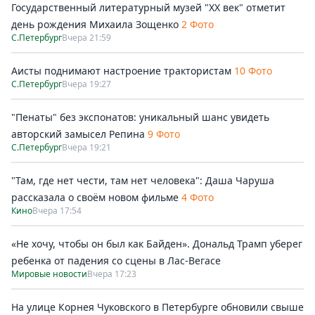
Государственный литературный музей "ХХ век" отметит
день рождения Михаила Зощенко
2 Фото
С.Петербург
Вчера 21:59
Аисты поднимают настроение трактористам
10 Фото
С.Петербург
Вчера 19:27
"Пенаты" без экспонатов: уникальный шанс увидеть
авторский замысел Репина
9 Фото
С.Петербург
Вчера 19:21
"Там, где нет чести, там нет человека": Даша Чаруша
рассказала о своём новом фильме
4 Фото
Кино
Вчера 17:54
«Не хочу, чтобы он был как Байден». Дональд Трамп уберег
ребенка от падения со сцены в Лас-Вегасе
Мировые новости
Вчера 17:23
На улице Корнея Чуковского в Петербурге обновили свыше