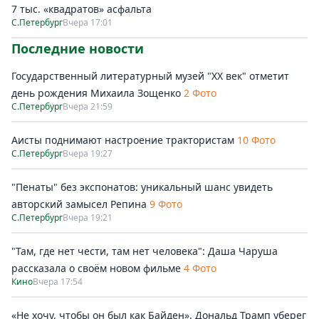
7 тыс. «квадратов» асфальта
С.Петербург
Вчера 17:01
Последние новости
Государственный литературный музей "ХХ век" отметит
день рождения Михаила Зощенко
2 Фото
С.Петербург
Вчера 21:59
Аисты поднимают настроение трактористам
10 Фото
С.Петербург
Вчера 19:27
"Пенаты" без экспонатов: уникальный шанс увидеть
авторский замысел Репина
9 Фото
С.Петербург
Вчера 19:21
"Там, где нет чести, там нет человека": Даша Чаруша
рассказала о своём новом фильме
4 Фото
Кино
Вчера 17:54
«Не хочу, чтобы он был как Байден». Дональд Трамп уберег