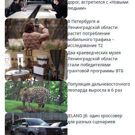
дорог, встретился с «Новыми
людьми»
В Петербурге и
Ленинградской области
растет потребление
мобильного трафика –
исследование T2
Два краеведческих музея
Ленинградской области
стали победителями
грантовой программы ВТБ
Популяция дальневосточного
леопарда выросла в 6 раз
JELAND J6: один кроссовер
для разных сценариев