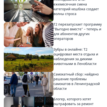
ежемесячная смена
категорий кешбэка создает
волны спроса
Т2 перезапускает программу
"Выгодно вместе" – теперь и
для абонентов других
операторов
Зубры в онлайне: Т2
оцифровал места отдыха и
наблюдения за дикими
животными в Ленобласти
Самокатный сбор: найдено
решение проблемы
самокатов в Ленинградской
области
Блогер, которого хотят
оштрафовать за ремонт