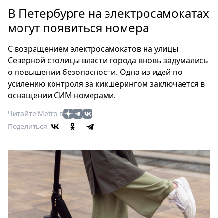
Петербург
В Петербурге на электросамокатах
Россия
могут появиться номера
Мир
Здоровье
С возращением электросамокатов на улицы
Еда
Северной столицы власти города вновь задумались
Туризм
о повышении безопасности. Одна из идей по
Мода
усилению контроля за кикшерингом заключается в
Театр
оснащении СИМ номерами.
Кино
Читайте Metro в
Афиша
Поделиться
Книги
Выставки
Пресс-
релизы
О
Metro
Стримы