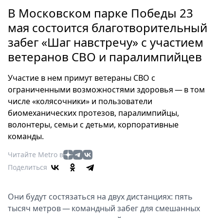
Петербург
В Московском парке Победы 23
Россия
мая состоится благотворительный
Мир
забег «Шаг навстречу» с участием
Здоровье
ветеранов СВО и паралимпийцев
Еда
Туризм
Участие в нем примут ветераны СВО с
Мода
ограниченными возможностями здоровья — в том
Театр
числе «колясочники» и пользователи
Кино
биомеханических протезов, паралимпийцы,
Афиша
волонтеры, семьи с детьми, корпоративные
Книги
команды.
Выставки
Читайте Metro в
Пресс-
Поделиться
релизы
О
Они будут состязаться на двух дистанциях: пять
Metro
тысяч метров — командный забег для смешанных
Стримы