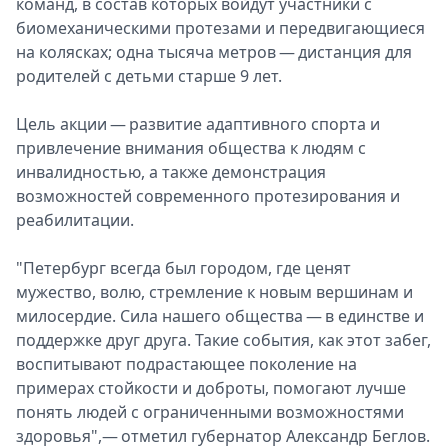
команд, в состав которых войдут участники с
Спецпроекты
биомеханическими протезами и передвигающиеся
Звезды
на колясках; одна тысяча метров — дистанция для
Выборы
родителей с детьми старше 9 лет.
2026
Скачай
Цель акции — развитие адаптивного спорта и
Metro
привлечение внимания общества к людям с
инвалидностью, а также демонстрация
возможностей современного протезирования и
реабилитации.
"Петербург всегда был городом, где ценят
мужество, волю, стремление к новым вершинам и
милосердие. Сила нашего общества — в единстве и
поддержке друг друга. Такие события, как этот забег,
воспитывают подрастающее поколение на
примерах стойкости и доброты, помогают лучше
понять людей с ограниченными возможностями
здоровья",— отметил губернатор Александр Беглов.