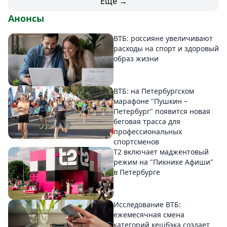
Еще →
Анонсы
ВТБ: россияне увеличивают
расходы на спорт и здоровый
образ жизни
ВТБ: на Петербургском
марафоне "Пушкин –
Петербург" появится новая
беговая трасса для
профессиональных
спортсменов
Т2 включает маджентовый
режим на "Пикнике Афиши"
в Петербурге
Исследование ВТБ:
ежемесячная смена
категорий кешбэка создает