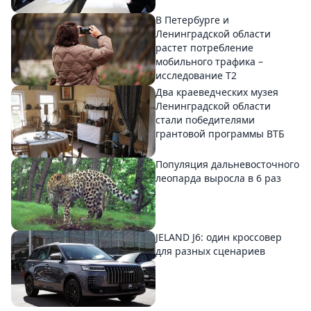
В Петербурге и
Ленинградской области
растет потребление
мобильного трафика –
исследование T2
Два краеведческих музея
Ленинградской области
стали победителями
грантовой программы ВТБ
Популяция дальневосточного
леопарда выросла в 6 раз
JELAND J6: один кроссовер
для разных сценариев