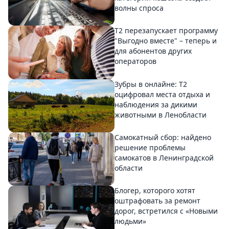
волны спроса
Т2 перезапускает программу
"Выгодно вместе" – теперь и
для абонентов других
операторов
Зубры в онлайне: Т2
оцифровал места отдыха и
наблюдения за дикими
животными в Ленобласти
Самокатный сбор: найдено
решение проблемы
самокатов в Ленинградской
области
Блогер, которого хотят
оштрафовать за ремонт
дорог, встретился с «Новыми
людьми»