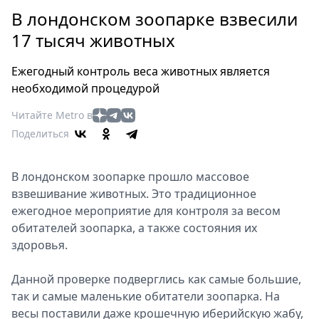
Петербург
В лондонском зоопарке взвесили
Россия
17 тысяч животных
Мир
Здоровье
Ежегодный контроль веса животных является
Еда
необходимой процедурой
Туризм
Читайте Metro в
Мода
Поделиться
Театр
Кино
В лондонском зоопарке прошло массовое
Афиша
взвешивание животных. Это традиционное
Книги
ежегодное мероприятие для контроля за весом
Выставки
обитателей зоопарка, а также состояния их
Пресс-
здоровья.
релизы
О
Данной проверке подверглись как самые большие,
так и самые маленькие обитатели зоопарка. На
Metro
весы поставили даже крошечную иберийскую жабу,
Стримы