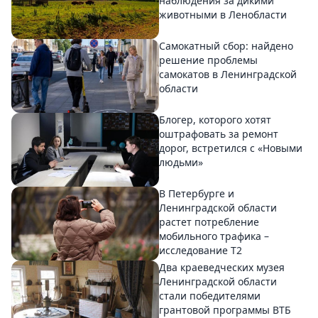
наблюдения за дикими
животными в Ленобласти
Самокатный сбор: найдено
решение проблемы
самокатов в Ленинградской
области
Блогер, которого хотят
оштрафовать за ремонт
дорог, встретился с «Новыми
людьми»
В Петербурге и
Ленинградской области
растет потребление
мобильного трафика –
исследование T2
Два краеведческих музея
Ленинградской области
стали победителями
грантовой программы ВТБ