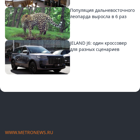
Популяция дальневосточного
леопарда выросла в 6 раз
JELAND J6: один кроссовер
для разных сценариев
WWW.METRONEWS.RU