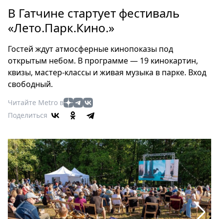
Петербург
В Гатчине стартует фестиваль
Россия
«Лето.Парк.Кино.»
Мир
Здоровье
Гостей ждут атмосферные кинопоказы под
Еда
открытым небом. В программе — 19 кинокартин,
Туризм
квизы, мастер-классы и живая музыка в парке. Вход
Мода
свободный.
Театр
Читайте Metro в
Кино
Поделиться
Афиша
Книги
Выставки
Пресс-
релизы
О
Metro
Стримы