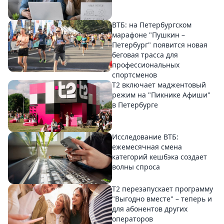
ВТБ: на Петербургском
марафоне "Пушкин –
Петербург" появится новая
беговая трасса для
профессиональных
спортсменов
Т2 включает маджентовый
режим на "Пикнике Афиши"
в Петербурге
Исследование ВТБ:
ежемесячная смена
категорий кешбэка создает
волны спроса
Т2 перезапускает программу
"Выгодно вместе" – теперь и
для абонентов других
операторов