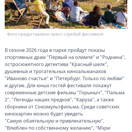
Спецпроекты
Звезды
Выборы
2026
Фото предоставлено пресс-службой фестиваля
Ф
Скачай
Metro
В сезоне 2026 года в парке пройдут показы
спортивных драм "Первый на олимпе" и "Роднина",
остросюжетного детектива "Красный шелк",
душевных и трогательных киноальманахов
"Иваново счастье" и "Петербург. Только по любви"
и другие. Для юных гостей фестиваля покажут
современные детские фильмы "Горыныч", "Пальма
2", "Легенды наших предков", "Каруза", а также
сборники от Союзмультфильма. Среди советских
кинокартин можно будет увидеть
"Самую обаятельную и привлекательную",
"Влюблен по собственному желанию", "Мэри