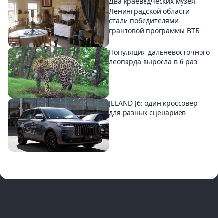
Два краеведческих музея
Ленинградской области
стали победителями
грантовой программы ВТБ
Популяция дальневосточного
леопарда выросла в 6 раз
JELAND J6: один кроссовер
для разных сценариев