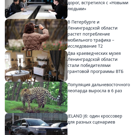
дорог, встретился с «Новыми
людьми»
В Петербурге и
Ленинградской области
растет потребление
мобильного трафика –
исследование T2
Два краеведческих музея
Ленинградской области
стали победителями
грантовой программы ВТБ
Популяция дальневосточного
леопарда выросла в 6 раз
JELAND J6: один кроссовер
для разных сценариев