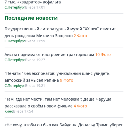
7 тыс. «квадратов» асфальта
С.Петербург
Вчера 17:01
Последние новости
Государственный литературный музей "ХХ век" отметит
день рождения Михаила Зощенко
2 Фото
С.Петербург
Вчера 21:59
Аисты поднимают настроение трактористам
10 Фото
С.Петербург
Вчера 19:27
"Пенаты" без экспонатов: уникальный шанс увидеть
авторский замысел Репина
9 Фото
С.Петербург
Вчера 19:21
"Там, где нет чести, там нет человека": Даша Чаруша
рассказала о своём новом фильме
4 Фото
Кино
Вчера 17:54
«Не хочу, чтобы он был как Байден». Дональд Трамп уберег