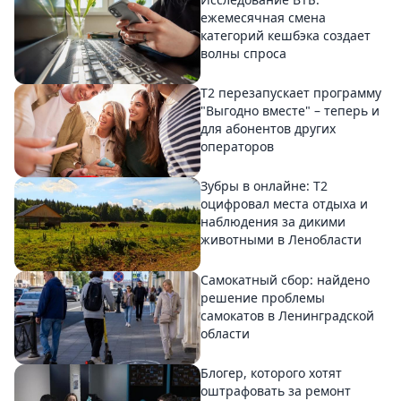
ежемесячная смена
категорий кешбэка создает
волны спроса
Т2 перезапускает программу
"Выгодно вместе" – теперь и
для абонентов других
операторов
Зубры в онлайне: Т2
оцифровал места отдыха и
наблюдения за дикими
животными в Ленобласти
Самокатный сбор: найдено
решение проблемы
самокатов в Ленинградской
области
Блогер, которого хотят
оштрафовать за ремонт