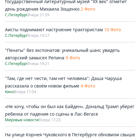
Государственный литературный музей "ХХ век" отметит
день рождения Михаила Зощенко
2 Фото
С.Петербург
Вчера 21:59
Аисты поднимают настроение трактористам
10 Фото
С.Петербург
Вчера 19:27
"Пенаты" без экспонатов: уникальный шанс увидеть
авторский замысел Репина
9 Фото
С.Петербург
Вчера 19:21
"Там, где нет чести, там нет человека": Даша Чаруша
рассказала о своём новом фильме
4 Фото
Кино
Вчера 17:54
«Не хочу, чтобы он был как Байден». Дональд Трамп уберег
ребенка от падения со сцены в Лас-Вегасе
Мировые новости
Вчера 17:23
На улице Корнея Чуковского в Петербурге обновили свыше