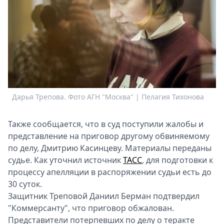
Спецпроекты
Звезды
Выборы
2026
Скачай
Metro
Дарья Трепова. Фото АГН "Москва" | Пелагия Тихонова
Также сообщается, что в суд поступили жалобы и
представление на приговор другому обвиняемому
по делу, Дмитрию Касинцеву. Материалы переданы
судье. Как уточнил источник
ТАСС
, для подготовки к
процессу апелляции в распоряжении судьи есть до
30 суток.
Защитник Треповой Даниил Берман подтвердил
"Коммерсанту", что приговор обжалован.
Представители потерпевших по делу о теракте