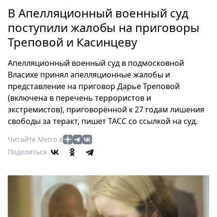
Петербург
В Апелляционный военный суд
Россия
поступили жалобы на приговоры
Мир
Треповой и Касинцеву
Здоровье
Еда
Апелляционный военный суд в подмосковной
Туризм
Власихе принял апелляционные жалобы и
Мода
представление на приговор Дарье Треповой
Театр
(включена в перечень террористов и
Кино
экстремистов), приговорённой к 27 годам лишения
свободы за теракт, пишет ТАСС со ссылкой на суд.
Афиша
Книги
Читайте Metro в
Выставки
Поделиться
Пресс-
релизы
О
Metro
Стримы