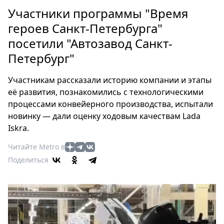
Петербург
Участники программы "Время
Россия
героев Санкт-Петербурга"
Мир
посетили "Автозавод Санкт-
Здоровье
Петербург"
Еда
Туризм
Участникам рассказали историю компании и этапы
Мода
её развития, познакомились с технологическими
Театр
процессами конвейерного производства, испытали
Кино
новинку — дали оценку ходовым качествам Lada
Афиша
Iskra.
Книги
Читайте Metro в
Выставки
Поделиться
Пресс-
релизы
О
Metro
Стримы