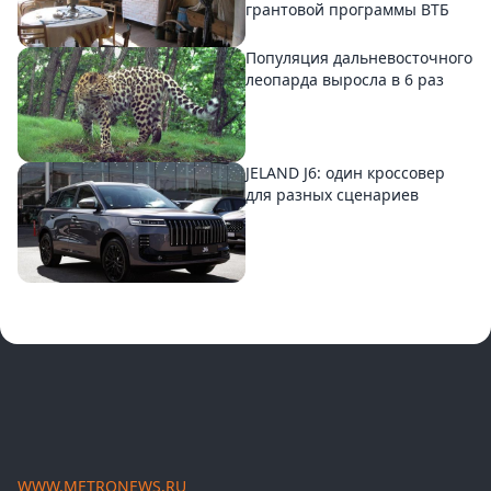
грантовой программы ВТБ
Популяция дальневосточного
леопарда выросла в 6 раз
JELAND J6: один кроссовер
для разных сценариев
WWW.METRONEWS.RU