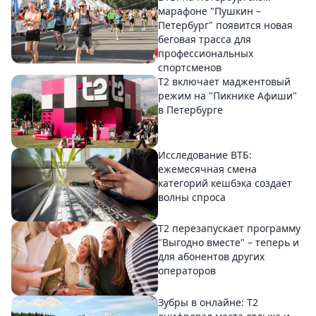
марафоне "Пушкин –
Петербург" появится новая
беговая трасса для
профессиональных
спортсменов
Т2 включает маджентовый
режим на "Пикнике Афиши"
в Петербурге
Исследование ВТБ:
ежемесячная смена
категорий кешбэка создает
волны спроса
Т2 перезапускает программу
"Выгодно вместе" – теперь и
для абонентов других
операторов
Зубры в онлайне: Т2