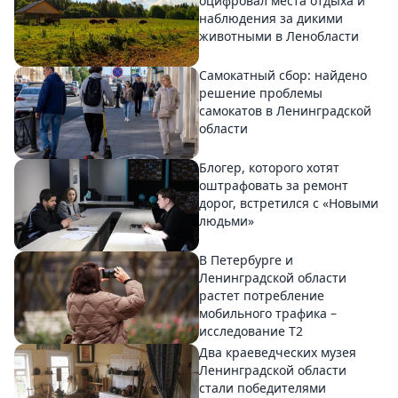
оцифровал места отдыха и
наблюдения за дикими
животными в Ленобласти
Самокатный сбор: найдено
решение проблемы
самокатов в Ленинградской
области
Блогер, которого хотят
оштрафовать за ремонт
дорог, встретился с «Новыми
людьми»
В Петербурге и
Ленинградской области
растет потребление
мобильного трафика –
исследование T2
Два краеведческих музея
Ленинградской области
стали победителями