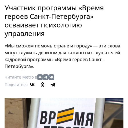
Петербург
Участник программы «Время
Россия
героев Санкт-Петербурга»
Мир
осваивает психологию
Здоровье
управления
Еда
Туризм
«Мы сможем помочь стране и городу» — эти слова
Мода
могут служить девизом для каждого из слушателей
Театр
кадровой программы «Время героев Санкт-
Кино
Петербурга».
Афиша
Читайте Metro в
Книги
Поделиться
Выставки
Пресс-
релизы
О
Metro
Стримы