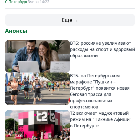
С.Петербург
Вчера 14:22
Еще →
Анонсы
ВТБ: россияне увеличивают
расходы на спорт и здоровый
образ жизни
ВТБ: на Петербургском
марафоне "Пушкин –
Петербург" появится новая
беговая трасса для
профессиональных
спортсменов
Т2 включает маджентовый
режим на "Пикнике Афиши"
в Петербурге