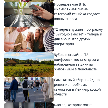
Исследование ВТБ:
ежемесячная смена
категорий кешбэка создает
волны спроса
Т2 перезапускает программу
"Выгодно вместе" – теперь и
для абонентов других
операторов
Зубры в онлайне: Т2
оцифровал места отдыха и
наблюдения за дикими
животными в Ленобласти
Самокатный сбор: найдено
решение проблемы
самокатов в Ленинградской
области
Блогер, которого хотят