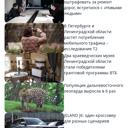
оштрафовать за ремонт
дорог, встретился с «Новыми
людьми»
В Петербурге и
Ленинградской области
растет потребление
мобильного трафика –
исследование T2
Два краеведческих музея
Ленинградской области
стали победителями
грантовой программы ВТБ
Популяция дальневосточного
леопарда выросла в 6 раз
JELAND J6: один кроссовер
для разных сценариев