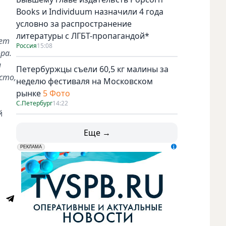
Books и Individuum назначили 4 года
условно за распространение
литературы с ЛГБТ-пропагандой*
нет
Россия
15:08
ра.
м
Петербуржцы съели 60,5 кг малины за
сто,
неделю фестиваля на Московском
рынке
5 Фото
С.Петербург
14:22
й
Еще →
erid: LdtCK5udn
АО "ГАТР", ИНН: 7841320717
РЕКЛАМА