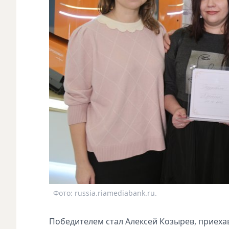
Фото: russia.riamediabank.ru.
Победителем стал Алексей Козырев, приехав