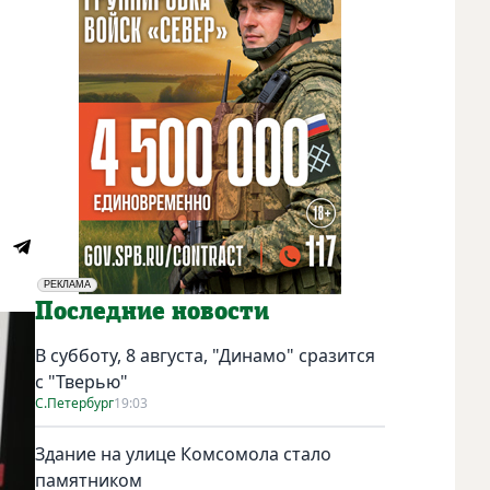
РЕКЛАМА
Социальная реклама
Последние новости
В субботу, 8 августа, "Динамо" сразится
с "Тверью"
С.Петербург
19:03
Здание на улице Комсомола стало
памятником