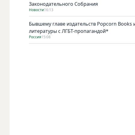
Законодательного Собрания
Новости
16:13
Бывшему главе издательств Popcorn Books и
литературы с ЛГБТ-пропагандой*
Россия
15:08