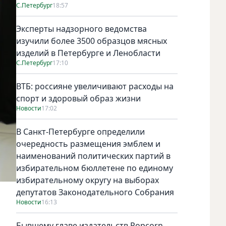
С.Петербург
18:57
Эксперты надзорного ведомства
изучили более 3500 образцов мясных
изделий в Петербурге и Ленобласти
С.Петербург
17:10
ВТБ: россияне увеличивают расходы на
спорт и здоровый образ жизни
Новости
17:02
В Санкт-Петербурге определили
очередность размещения эмблем и
наименований политических партий в
избирательном бюллетене по единому
избирательному округу на выборах
депутатов Законодательного Собрания
Новости
16:13
Бывшему главе издательств Popcorn