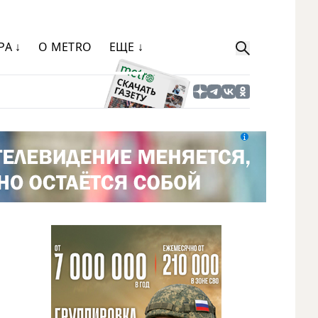
РА ↓
О METRO
ЕЩЕ ↓