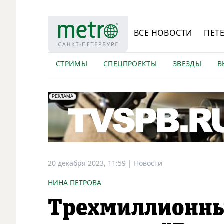
ВСЕ НОВОСТИ
ПЕТ
СТРИМЫ
СПЕЦПРОЕКТЫ
ЗВЕЗДЫ
В
erid: LdtCK5Efv
АО "ГАТР", ИНН: 7841320717
РЕКЛАМА
20 декабря 2023, 11:59
|
Новости
НИНА ПЕТРОВА
Трехмиллионны