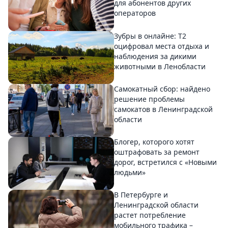
для абонентов других
операторов
Зубры в онлайне: Т2
оцифровал места отдыха и
наблюдения за дикими
животными в Ленобласти
Самокатный сбор: найдено
решение проблемы
самокатов в Ленинградской
области
Блогер, которого хотят
оштрафовать за ремонт
дорог, встретился с «Новыми
людьми»
В Петербурге и
Ленинградской области
растет потребление
мобильного трафика –