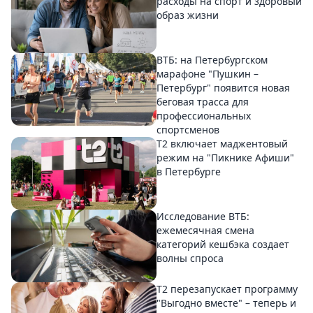
расходы на спорт и здоровый
образ жизни
ВТБ: на Петербургском
марафоне "Пушкин –
Петербург" появится новая
беговая трасса для
профессиональных
спортсменов
Т2 включает маджентовый
режим на "Пикнике Афиши"
в Петербурге
Исследование ВТБ:
ежемесячная смена
категорий кешбэка создает
волны спроса
Т2 перезапускает программу
"Выгодно вместе" – теперь и