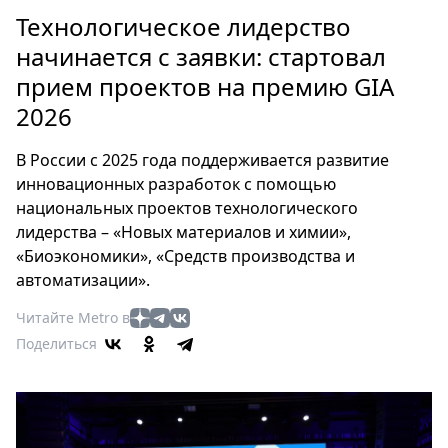
Петербург
Технологическое лидерство
Россия
начинается с заявки: стартовал
Мир
прием проектов на премию GIA
Здоровье
2026
Еда
Туризм
В России с 2025 года поддерживается развитие
Мода
инновационных разработок с помощью
Театр
национальных проектов технологического
Кино
лидерства – «Новых материалов и химии»,
Афиша
«Биоэкономики», «Средств производства и
Книги
автоматизации».
Выставки
Читайте Metro в
Пресс-
Поделиться
релизы
О
Metro
Стримы