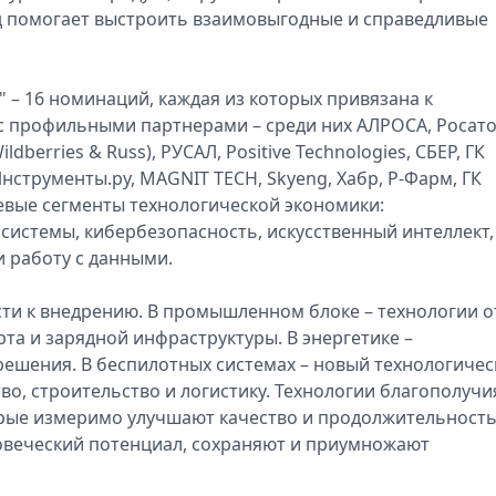
нд помогает выстроить взаимовыгодные и справедливые
 – 16 номинаций, каждая из которых привязана к
с профильными партнерами – среди них АЛРОСА, Росато
erries & Russ), РУСАЛ, Positive Technologies, СБЕР, ГК
струменты.ру, MAGNIT TECH, Skyeng, Хабр, Р-Фарм, ГК
евые сегменты технологической экономики:
системы, кибербезопасность, искусственный интеллект,
и работу с данными.
сти к внедрению. В промышленном блоке – технологии о
та и зарядной инфраструктуры. В энергетике –
решения. В беспилотных системах – новый технологичес
во, строительство и логистику. Технологии благополучи
орые измеримо улучшают качество и продолжительност
овеческий потенциал, сохраняют и приумножают