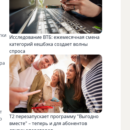
тки
Исследование ВТБ: ежемесячная смена
категорий кешбэка создает волны
спроса
ра
т
Т2 перезапускает программу "Выгодно
о
вместе" – теперь и для абонентов