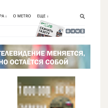
РА ↓
О METRO
ЕЩЕ ↓