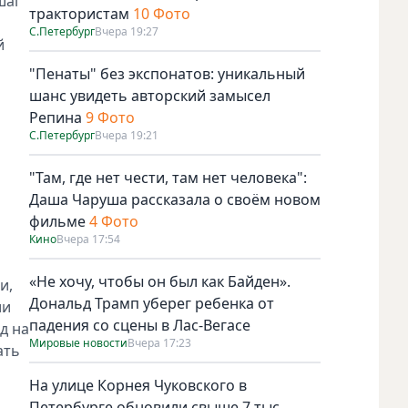
шаг
трактористам
10 Фото
С.Петербург
Вчера 19:27
й
"Пенаты" без экспонатов: уникальный
шанс увидеть авторский замысел
Репина
9 Фото
С.Петербург
Вчера 19:21
"Там, где нет чести, там нет человека":
Даша Чаруша рассказала о своём новом
фильме
4 Фото
Кино
Вчера 17:54
«Не хочу, чтобы он был как Байден».
и,
Дональд Трамп уберег ребенка от
ии
падения со сцены в Лас-Вегасе
д на
Мировые новости
Вчера 17:23
ать
На улице Корнея Чуковского в
Петербурге обновили свыше 7 тыс.