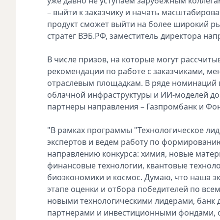
уже давно не уступаем зарубежным коллегам
– выйти к заказчику и начать масштабирова
продукт сможет выйти на более широкий рын
стратег ВЭБ.РФ, заместитель директора на
В числе призов, на которые могут рассчиты
рекомендации по работе с заказчиками, ме
отраслевым площадкам. В ряде номинаций 
облачной инфраструктуры и ИИ-моделей до
партнеры направления – Газпромбанк и Фо
"В рамках программы "Технологическое лид
экспертов и ведем работу по формировани
направлению конкурса: химия, новые матери
финансовые технологии, квантовые техноло
биоэкономики и космос. Думаю, что наша эк
этапе оценки и отбора победителей по вс
новыми технологическими лидерами, банк 
партнерами и инвестиционными фондами, о