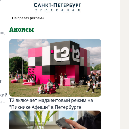
Анонсы
м,
т
кий
Т2 включает маджентовый режим на
я –
"Пикнике Афиши" в Петербурге
ь