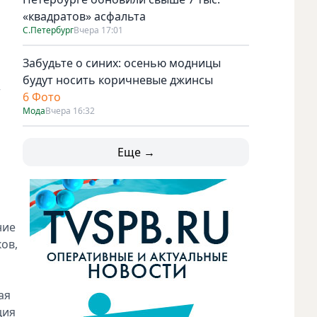
«квадратов» асфальта
С.Петербург
Вчера 17:01
Забудьте о синих: осенью модницы
будут носить коричневые джинсы
т
6 Фото
Мода
Вчера 16:32
Еще →
ние
ков,
ая
ция