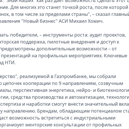
. "Знай наших" как раз дает возможность сделать этот 
ние. Для многих это станет точкой роста, после которой
ок, в том числе за пределами страны", – сказал главны
правления "Новый бизнес" АСИ Михаил Хомич.
вать победители, – инструменты роста: аудит проектов,
нторская поддержка, пилотные внедрения и доступ к
предусмотрены дополнительные возможности – от
 презентаций на профильных мероприятиях. Ключевые
нд НТИ.
ерство", реализуемой в Газпромбанке, мы собрали
ю цепочек кооперации по 9 направлениям, созвучным
алы, перспективная энергетика, нейро- и биотехнологи
гии, средства производства и автоматизации, технолог
спертиза и наработки смогут внести значительный вкла
ему направлению. Брендам, обладающим потенциалом ст
даст возможность встретиться с индустриальными
рганизует менторские консультации от профильных