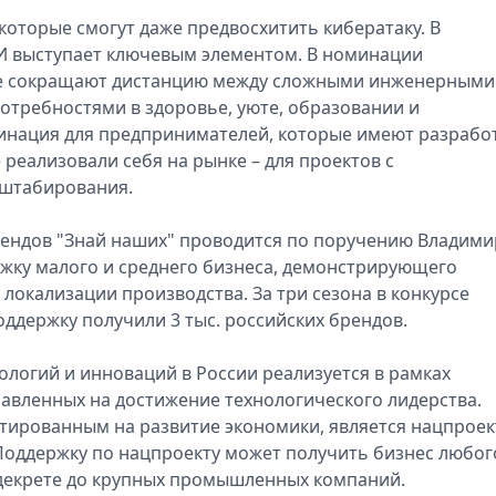
которые смогут даже предвосхитить кибератаку. В
ИИ выступает ключевым элементом. В номинации
рые сокращают дистанцию между сложными инженерными
отребностями в здоровье, уюте, образовании и
минация для предпринимателей, которые имеют разрабо
 реализовали себя на рынке – для проектов с
сштабирования.
рендов "Знай наших" проводится по поручению Владими
ержку малого и среднего бизнеса, демонстрирующего
локализации производства. За три сезона в конкурсе
оддержку получили 3 тыс. российских брендов.
нологий и инноваций в России реализуется в рамках
авленных на достижение технологического лидерства.
ированным на развитие экономики, является нацпроек
Поддержку по нацпроекту может получить бизнес любог
 декрете до крупных промышленных компаний.