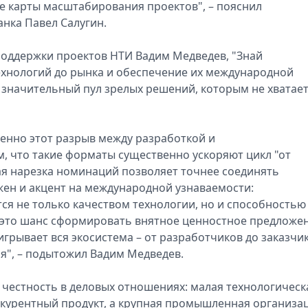
е карты масштабирования проектов", – пояснил
нка Павел Салугин.
поддержки проектов НТИ Вадим Медведев, "Знай
ехнологий до рынка и обеспечение их международной
 значительный пул зрелых решений, которым не хватае
енно этот разрыв между разработкой и
, что такие форматы существенно ускоряют цикл "от
вая нарезка номинаций позволяет точнее соединять
жен и акцент на международной узнаваемости:
ся не только качеством технологии, но и способностью
в это шанс сформировать внятное ценностное предложе
ыигрывает вся экосистема – от разработчиков до заказчи
", – подытожил Вадим Медведев.
 честность в деловых отношениях: малая технологическ
нкурентный продукт, а крупная промышленная организа