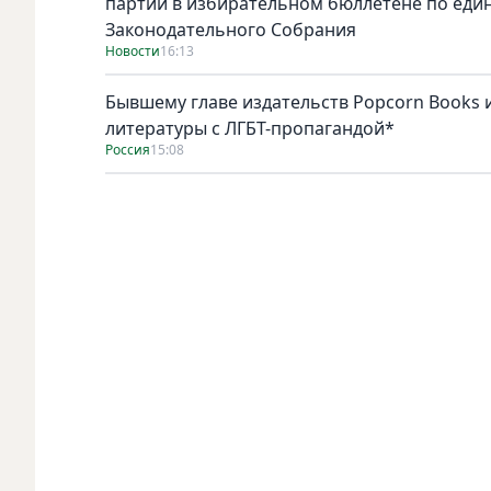
партий в избирательном бюллетене по един
Законодательного Собрания
Новости
16:13
Бывшему главе издательств Popcorn Books и
литературы с ЛГБТ-пропагандой*
Россия
15:08