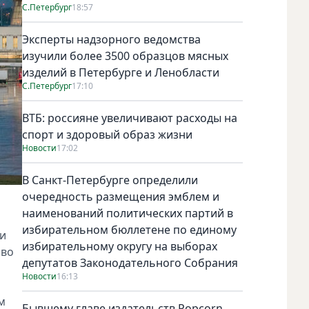
С.Петербург
18:57
Эксперты надзорного ведомства
изучили более 3500 образцов мясных
изделий в Петербурге и Ленобласти
С.Петербург
17:10
ВТБ: россияне увеличивают расходы на
спорт и здоровый образ жизни
Новости
17:02
В Санкт-Петербурге определили
очередность размещения эмблем и
наименований политических партий в
избирательном бюллетене по единому
ли
избирательному округу на выборах
ово
депутатов Законодательного Собрания
Новости
16:13
м
Бывшему главе издательств Popcorn