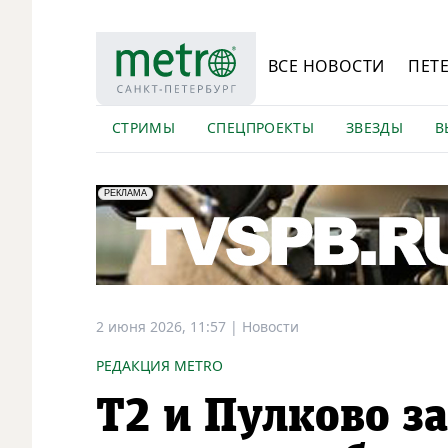
ВСЕ НОВОСТИ
ПЕТ
СТРИМЫ
СПЕЦПРОЕКТЫ
ЗВЕЗДЫ
В
erid: LdtCK5Efv
АО "ГАТР", ИНН: 7841320717
РЕКЛАМА
2 июня 2026, 11:57
|
Новости
РЕДАКЦИЯ METRO
Т2 и Пулково з