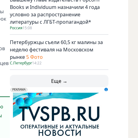
Books и Individuum назначили 4 года
бы
условно за распространение
рок
литературы с ЛГБТ-пропагандой*
Россия
15:08
Петербуржцы съели 60,5 кг малины за
ов
неделю фестиваля на Московском
рынке
5 Фото
яцев
С.Петербург
14:22
Еще →
erid: LdtCK5udn
АО "ГАТР", ИНН: 7841320717
РЕКЛАМА
ую
ы