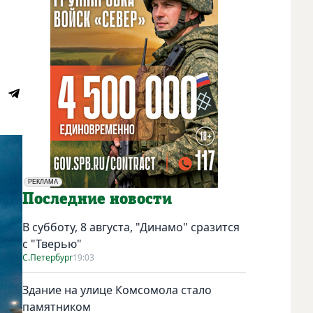
РЕКЛАМА
Социальная реклама
Последние новости
В субботу, 8 августа, "Динамо" сразится
с "Тверью"
С.Петербург
19:03
Здание на улице Комсомола стало
памятником