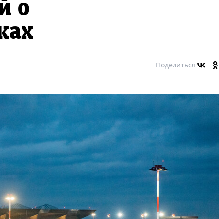
й о
ках
Поделиться