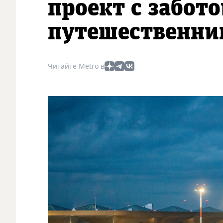
проект с забото
путешественни
Читайте Metro в