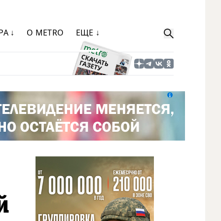
РА ↓
О METRO
ЕЩЕ ↓
й