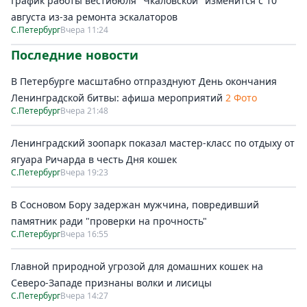
График работы вестибюля "Чкаловской" изменится с 10
августа из-за ремонта эскалаторов
С.Петербург
Вчера 11:24
Последние новости
В Петербурге масштабно отпразднуют День окончания
Ленинградской битвы: афиша мероприятий
2 Фото
С.Петербург
Вчера 21:48
Ленинградский зоопарк показал мастер-класс по отдыху от
ягуара Ричарда в честь Дня кошек
С.Петербург
Вчера 19:23
В Сосновом Бору задержан мужчина, повредивший
памятник ради "проверки на прочность"
С.Петербург
Вчера 16:55
Главной природной угрозой для домашних кошек на
Северо-Западе признаны волки и лисицы
С.Петербург
Вчера 14:27