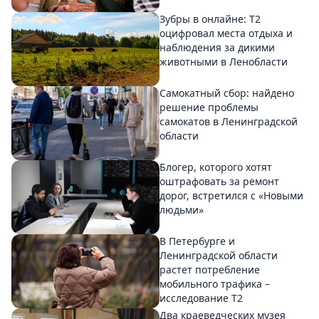
Зубры в онлайне: Т2
оцифровал места отдыха и
наблюдения за дикими
животными в Ленобласти
Самокатный сбор: найдено
решение проблемы
самокатов в Ленинградской
области
Блогер, которого хотят
оштрафовать за ремонт
дорог, встретился с «Новыми
людьми»
В Петербурге и
Ленинградской области
растет потребление
мобильного трафика –
исследование T2
Два краеведческих музея