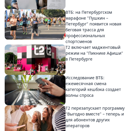
ВТБ: на Петербургском
марафоне "Пушкин –
Петербург" появится новая
беговая трасса для
профессиональных
спортсменов
Т2 включает маджентовый
режим на "Пикнике Афиши"
в Петербурге
Исследование ВТБ:
ежемесячная смена
категорий кешбэка создает
волны спроса
Т2 перезапускает программу
"Выгодно вместе" – теперь и
для абонентов других
операторов