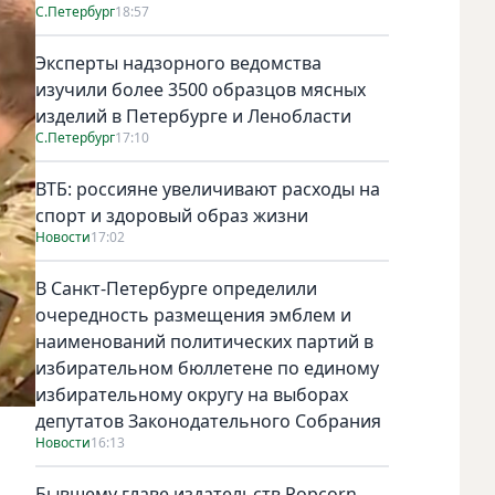
С.Петербург
18:57
Эксперты надзорного ведомства
изучили более 3500 образцов мясных
изделий в Петербурге и Ленобласти
С.Петербург
17:10
ВТБ: россияне увеличивают расходы на
спорт и здоровый образ жизни
Новости
17:02
В Санкт-Петербурге определили
очередность размещения эмблем и
наименований политических партий в
избирательном бюллетене по единому
избирательному округу на выборах
депутатов Законодательного Собрания
Новости
16:13
Бывшему главе издательств Popcorn