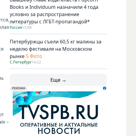
Books и Individuum назначили 4 года
условно за распространение
тся,
литературы с ЛГБТ-пропагандой*
елах
Россия
15:08
Петербуржцы съели 60,5 кг малины за
ся
неделю фестиваля на Московском
рынке
5 Фото
С.Петербург
14:22
ть
Еще →
erid: LdtCK5udn
АО "ГАТР", ИНН: 7841320717
РЕКЛАМА
ют
их –