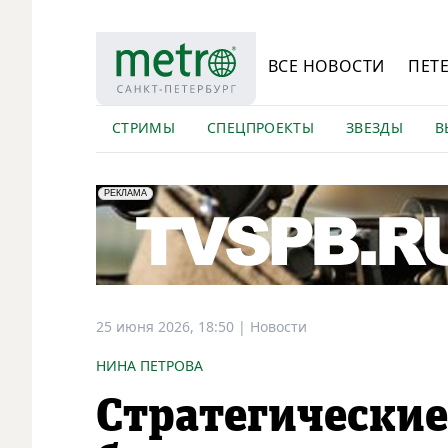
ВСЕ НОВОСТИ
ПЕТ
СТРИМЫ
СПЕЦПРОЕКТЫ
ЗВЕЗДЫ
В
erid: LdtCK5Efv
АО "ГАТР", ИНН: 7841320717
РЕКЛАМА
25 июня 2026, 18:50
|
Новости
НИНА ПЕТРОВА
Стратегические