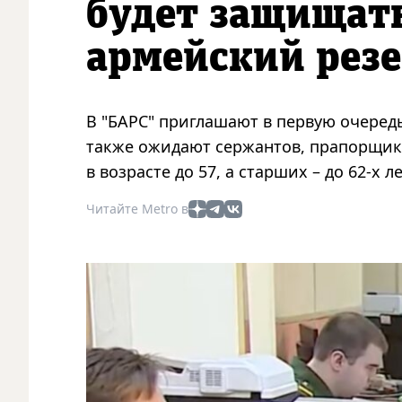
будет защищать
армейский резе
В "БАРС" приглашают в первую очередь
также ожидают сержантов, прапорщико
в возрасте до 57, а старших – до 62-х ле
Читайте Metro в