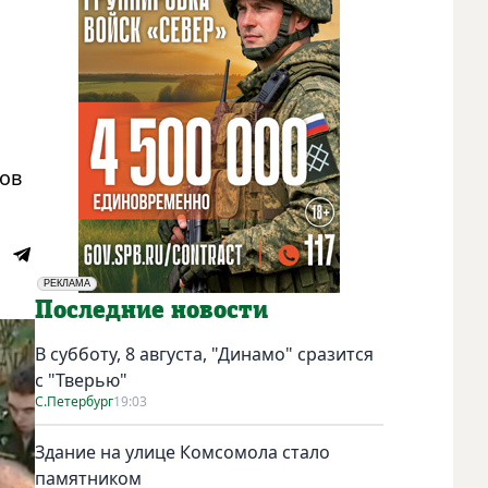
ров
РЕКЛАМА
Социальная реклама
Последние новости
В субботу, 8 августа, "Динамо" сразится
с "Тверью"
С.Петербург
19:03
Здание на улице Комсомола стало
памятником