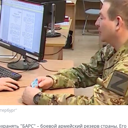
тербург"
хранять "БАРС" – боевой армейский резерв страны. Его