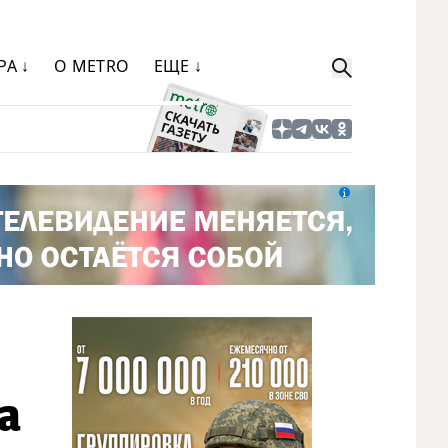
РА ↓
О METRO
ЕЩЕ ↓
а