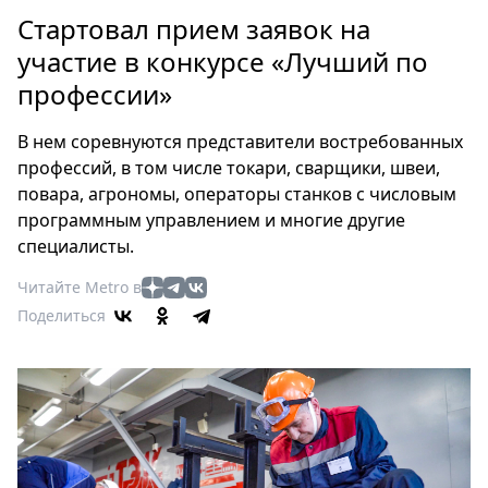
Петербург
Стартовал прием заявок на
Россия
участие в конкурсе «Лучший по
Мир
профессии»
Здоровье
Еда
В нем соревнуются представители востребованных
Туризм
профессий, в том числе токари, сварщики, швеи,
Мода
повара, агрономы, операторы станков с числовым
Театр
программным управлением и многие другие
Кино
специалисты.
Афиша
Читайте Metro в
Книги
Поделиться
Выставки
Пресс-
релизы
О
Metro
Стримы