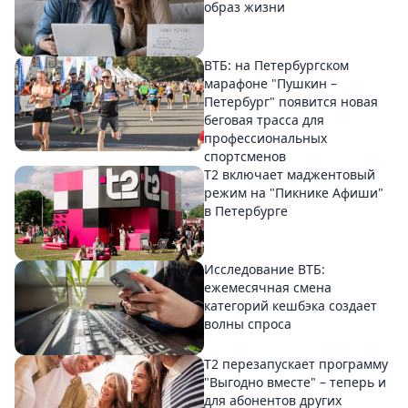
образ жизни
ВТБ: на Петербургском
марафоне "Пушкин –
Петербург" появится новая
беговая трасса для
профессиональных
спортсменов
Т2 включает маджентовый
режим на "Пикнике Афиши"
в Петербурге
Исследование ВТБ:
ежемесячная смена
категорий кешбэка создает
волны спроса
Т2 перезапускает программу
"Выгодно вместе" – теперь и
для абонентов других