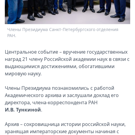
Спецпроекты
Звезды
Выборы
2026
Члены Президиума Санкт-Петербургского отделения
П
Скачай
РАН.
а
Metro
Центральное событие – вручение государственных
наград 21 члену Российской академии наук в связи с
выдающимися достижениями, обогатившими
мировую науку.
Члены Президиума познакомились с работой
Академического архива и заслушали доклад его
директора, члена-корреспондента РАН
И.В. Тункиной
.
Архив – сокровищница истории российской науки,
хранящая императорские документы начиная с