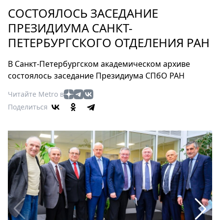
Петербург
СОСТОЯЛОСЬ ЗАСЕДАНИЕ
Россия
ПРЕЗИДИУМА САНКТ-
Мир
ПЕТЕРБУРГСКОГО ОТДЕЛЕНИЯ РАН
Здоровье
Еда
В Санкт-Петербургском академическом архиве
Туризм
состоялось заседание Президиума СПбО РАН
Мода
Читайте Metro в
Театр
Поделиться
Кино
Афиша
Книги
Выставки
Пресс-
релизы
О
Metro
Стримы