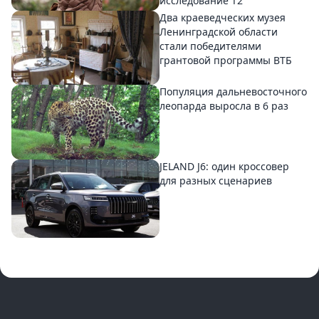
исследование T2
Два краеведческих музея
Ленинградской области
стали победителями
грантовой программы ВТБ
Популяция дальневосточного
леопарда выросла в 6 раз
JELAND J6: один кроссовер
для разных сценариев