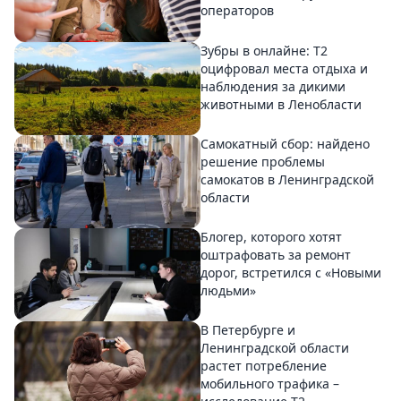
операторов
Зубры в онлайне: Т2
оцифровал места отдыха и
наблюдения за дикими
животными в Ленобласти
Самокатный сбор: найдено
решение проблемы
самокатов в Ленинградской
области
Блогер, которого хотят
оштрафовать за ремонт
дорог, встретился с «Новыми
людьми»
В Петербурге и
Ленинградской области
растет потребление
мобильного трафика –