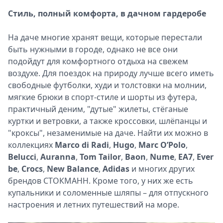
Стиль, полный комфорта, в дачном гардеробе
На даче многие хранят вещи, которые перестали
быть нужными в городе, однако не все они
подойдут для комфортного отдыха на свежем
воздухе. Для поездок на природу лучше всего иметь
свободные футболки, худи и толстовки на молнии,
мягкие брюки в спорт-стиле и шорты из футера,
практичный деним, "дутые" жилеты, стёганые
куртки и ветровки, а также кроссовки, шлёпанцы и
"кроксы", незаменимые на даче. Найти их можно в
коллекциях
Marco di Radi
,
Hugo
,
Marc O’Polo
,
Belucci
,
Auranna
,
Tom Tailor
,
Baon
,
Nume
,
EA7
,
Ever
be
,
Crocs
,
New Balance
,
Adidas
и многих других
брендов СТОКМАНН. Кроме того, у них же есть
купальники и соломенные шляпы – для отпускного
настроения и летних путешествий на море.