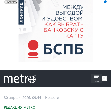
erid: 2VfnxyFybV5
ПАО "Банк "Санкт-Петербург", ИНН: 7831000027
РЕКЛАМА
Все
30 апреля 2026, 09:44
|
Новости
новости
РЕДАКЦИЯ METRO