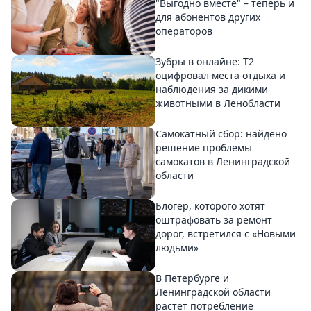
"Выгодно вместе" – теперь и
для абонентов других
операторов
Зубры в онлайне: Т2
оцифровал места отдыха и
наблюдения за дикими
животными в Ленобласти
Самокатный сбор: найдено
решение проблемы
самокатов в Ленинградской
области
Блогер, которого хотят
оштрафовать за ремонт
дорог, встретился с «Новыми
людьми»
В Петербурге и
Ленинградской области
растет потребление