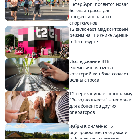
Петербург" появится новая
беговая трасса для
профессиональных
спортсменов
Т2 включает маджентовый
режим на "Пикнике Афиши"
в Петербурге
Исследование ВТБ:
ежемесячная смена
категорий кешбэка создает
волны спроса
Т2 перезапускает программу
"Выгодно вместе" – теперь и
для абонентов других
операторов
Зубры в онлайне: Т2
оцифровал места отдыха и
наблюдения за дикими