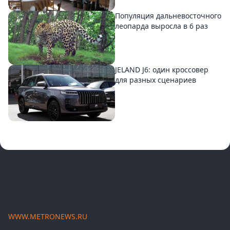
Популяция дальневосточного
леопарда выросла в 6 раз
JELAND J6: один кроссовер
для разных сценариев
WWW.METRONEWS.RU