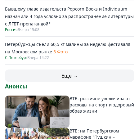
Бывшему главе издательств Popcorn Books и Individuum
назначили 4 года условно за распространение литературы
с ЛГБТ-пропагандой*
Россия
Вчера 15:08
Петербуржцы съели 60,5 кг малины за неделю фестиваля
на Московском рынке
5 Фото
С.Петербург
Вчера 14:22
Еще →
Анонсы
ВТБ: россияне увеличивают
расходы на спорт и здоровый
образ жизни
ВТБ: на Петербургском
марафоне "Пушкин –