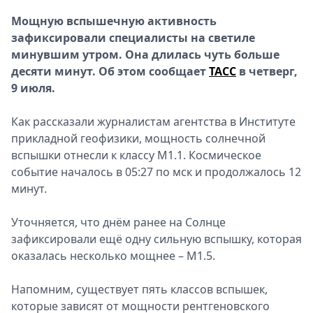
Спецпроекты
Мощную вспышечную активность
Звезды
зафиксировали специалисты на светиле
Выборы
минувшим утром. Она длилась чуть больше
2026
десяти минут. Об этом сообщает
ТАСС
в четверг,
Скачай
9 июля.
Metro
Как рассказали журналистам агентства в Институте
прикладной геофизики, мощность солнечной
вспышки отнесли к классу M1.1. Космическое
событие началось в 05:27 по мск и продолжалось 12
минут.
Уточняется, что днём ранее на Солнце
зафиксировали ещё одну сильную вспышку, которая
оказалась несколько мощнее – M1.5.
Напомним, существует пять классов вспышек,
которые зависят от мощности рентгеновского