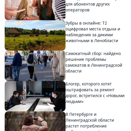
для абонентов других
операторов
Зубры в онлайне: Т2
оцифровал места отдыха и
наблюдения за дикими
животными в Ленобласти
Самокатный сбор: найдено
решение проблемы
самокатов в Ленинградской
области
Блогер, которого хотят
оштрафовать за ремонт
дорог, встретился с «Новыми
людьми»
В Петербурге и
Ленинградской области
растет потребление