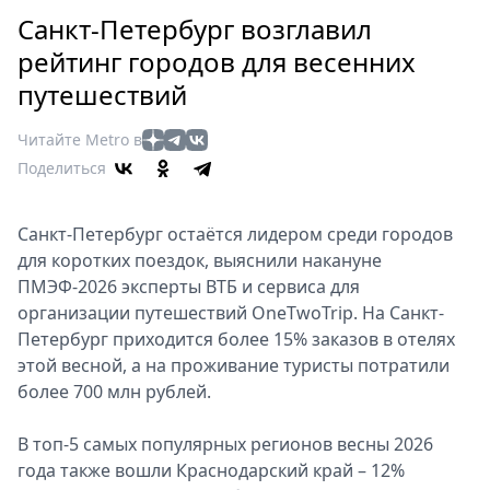
Петербург
Санкт-Петербург возглавил
Россия
рейтинг городов для весенних
Мир
путешествий
Здоровье
Еда
Читайте Metro в
Туризм
Поделиться
Мода
Театр
Санкт-Петербург остаётся лидером среди городов
Кино
для коротких поездок, выяснили накануне
Афиша
ПМЭФ-2026 эксперты ВТБ и сервиса для
Книги
организации путешествий OneTwoTrip. На Санкт-
Выставки
Петербург приходится более 15% заказов в отелях
этой весной, а на проживание туристы потратили
Пресс-
более 700 млн рублей.
релизы
О
В топ-5 самых популярных регионов весны 2026
Metro
года также вошли Краснодарский край – 12%
Стримы