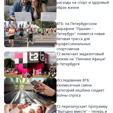
расходы на спорт и здоровый
образ жизни
ВТБ: на Петербургском
марафоне "Пушкин –
Петербург" появится новая
беговая трасса для
профессиональных
спортсменов
Т2 включает маджентовый
режим на "Пикнике Афиши"
в Петербурге
Исследование ВТБ:
ежемесячная смена
категорий кешбэка создает
волны спроса
Т2 перезапускает программу
"Выгодно вместе" – теперь и