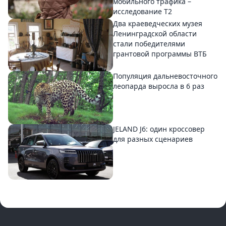
мобильного трафика –
исследование T2
Два краеведческих музея
Ленинградской области
стали победителями
грантовой программы ВТБ
Популяция дальневосточного
леопарда выросла в 6 раз
JELAND J6: один кроссовер
для разных сценариев