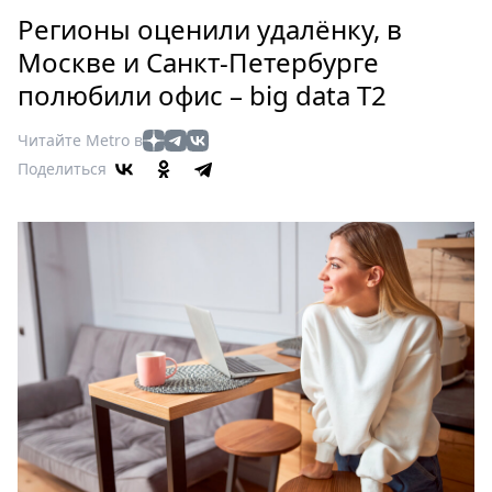
Петербург
Регионы оценили удалёнку, в
Россия
Москве и Санкт-Петербурге
Мир
полюбили офис – big data T2
Здоровье
Еда
Читайте Metro в
Туризм
Поделиться
Мода
Театр
Кино
Афиша
Книги
Выставки
Пресс-
релизы
О
Metro
Стримы