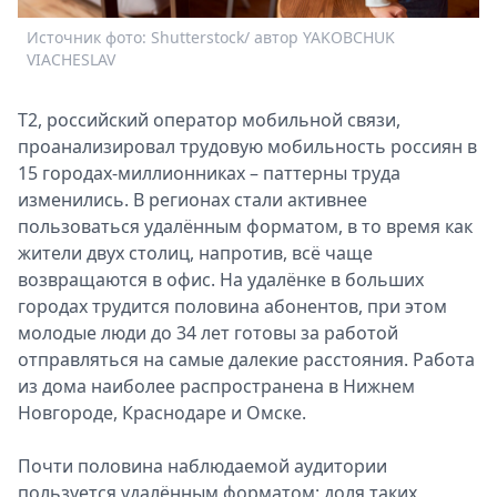
Спецпроекты
Источник фото: Shutterstock/ автор YAKOBCHUK
Звезды
VIACHESLAV
Выборы
2026
Т2, российский оператор мобильной связи,
Скачай
проанализировал трудовую мобильность россиян в
Metro
15 городах-миллионниках – паттерны труда
изменились. В регионах стали активнее
пользоваться удалённым форматом, в то время как
жители двух столиц, напротив, всё чаще
возвращаются в офис. На удалёнке в больших
городах трудится половина абонентов, при этом
молодые люди до 34 лет готовы за работой
отправляться на самые далекие расстояния. Работа
из дома наиболее распространена в Нижнем
Новгороде, Краснодаре и Омске.
Почти половина наблюдаемой аудитории
пользуется удалённым форматом: доля таких