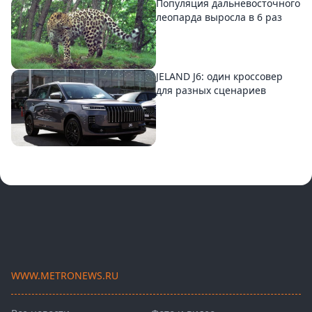
Популяция дальневосточного
леопарда выросла в 6 раз
JELAND J6: один кроссовер
для разных сценариев
WWW.METRONEWS.RU