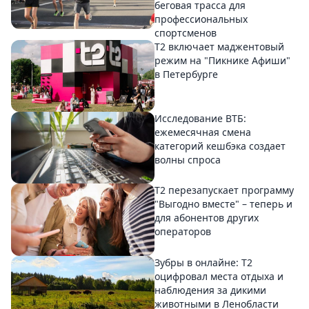
беговая трасса для
профессиональных
спортсменов
Т2 включает маджентовый
режим на "Пикнике Афиши"
в Петербурге
Исследование ВТБ:
ежемесячная смена
категорий кешбэка создает
волны спроса
Т2 перезапускает программу
"Выгодно вместе" – теперь и
для абонентов других
операторов
Зубры в онлайне: Т2
оцифровал места отдыха и
наблюдения за дикими
животными в Ленобласти