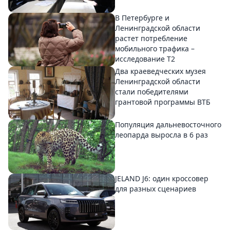
В Петербурге и
Ленинградской области
растет потребление
мобильного трафика –
исследование T2
Два краеведческих музея
Ленинградской области
стали победителями
грантовой программы ВТБ
Популяция дальневосточного
леопарда выросла в 6 раз
JELAND J6: один кроссовер
для разных сценариев