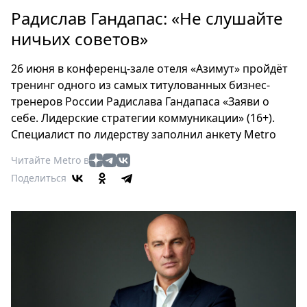
Петербург
Радислав Гандапас: «Не слушайте
Россия
ничьих советов»
Мир
Здоровье
26 июня в конференц-зале отеля «Азимут» пройдёт
Еда
тренинг одного из самых титулованных бизнес-
Туризм
тренеров России Радислава Гандапаса «Заяви о
Мода
себе. Лидерские стратегии коммуникации» (16+).
Театр
Специалист по лидерству заполнил анкету Metro
Кино
Читайте Metro в
Афиша
Поделиться
Книги
Выставки
Пресс-
релизы
О
Metro
Стримы