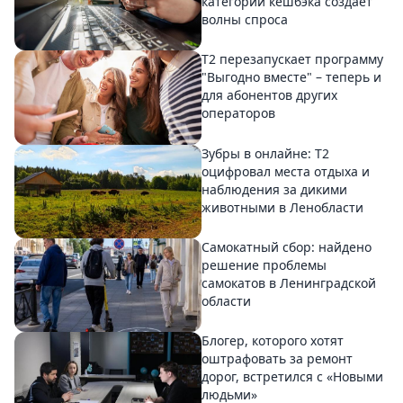
категорий кешбэка создает
волны спроса
Т2 перезапускает программу
"Выгодно вместе" – теперь и
для абонентов других
операторов
Зубры в онлайне: Т2
оцифровал места отдыха и
наблюдения за дикими
животными в Ленобласти
Самокатный сбор: найдено
решение проблемы
самокатов в Ленинградской
области
Блогер, которого хотят
оштрафовать за ремонт
дорог, встретился с «Новыми
людьми»