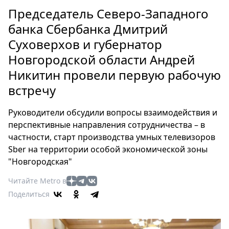
Петербург
Председатель Северо-Западного
Россия
банка Сбербанка Дмитрий
Мир
Суховерхов и губернатор
Здоровье
Новгородской области Андрей
Еда
Туризм
Никитин провели первую рабочую
Мода
встречу
Театр
Руководители обсудили вопросы взаимодействия и
Кино
перспективные направления сотрудничества – в
Афиша
частности, старт производства умных телевизоров
Книги
Sber на территории особой экономической зоны
Выставки
"Новгородская"
Пресс-
Читайте Metro в
релизы
Поделиться
О
Metro
Стримы