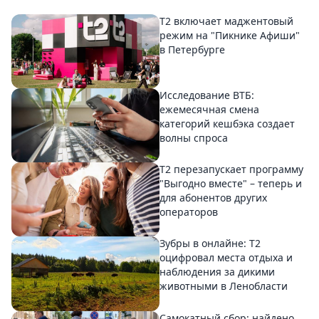
Т2 включает маджентовый
режим на "Пикнике Афиши"
в Петербурге
Исследование ВТБ:
ежемесячная смена
категорий кешбэка создает
волны спроса
Т2 перезапускает программу
"Выгодно вместе" – теперь и
для абонентов других
операторов
Зубры в онлайне: Т2
оцифровал места отдыха и
наблюдения за дикими
животными в Ленобласти
Самокатный сбор: найдено