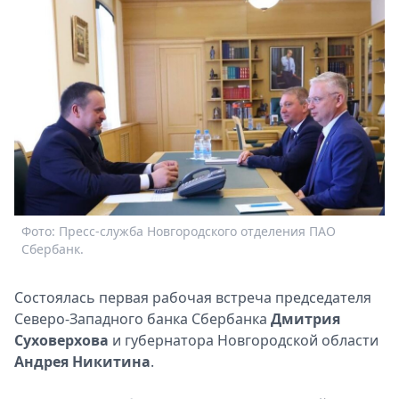
Спецпроекты
Звезды
Выборы
2026
Скачай
Metro
Фото: Пресс-служба Новгородского отделения ПАО
Сбербанк.
Состоялась первая рабочая встреча председателя
Северо-Западного банка Сбербанка
Дмитрия
Суховерхова
и губернатора Новгородской области
Андрея Никитина
.