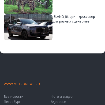
JELAND J6: один кроссовер
для разных сценариев
WWW.METRONEWS.RU
Все новости
Фото и видео
Петербург
Здоровье