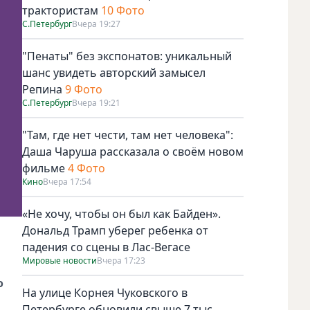
трактористам
10 Фото
С.Петербург
Вчера 19:27
"Пенаты" без экспонатов: уникальный
шанс увидеть авторский замысел
Репина
9 Фото
С.Петербург
Вчера 19:21
"Там, где нет чести, там нет человека":
Даша Чаруша рассказала о своём новом
фильме
4 Фото
Кино
Вчера 17:54
«Не хочу, чтобы он был как Байден».
Дональд Трамп уберег ребенка от
падения со сцены в Лас-Вегасе
Мировые новости
Вчера 17:23
о
На улице Корнея Чуковского в
Петербурге обновили свыше 7 тыс.