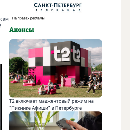
й
исам
й
Анонсы
Т2 включает маджентовый режим на
"Пикнике Афиши" в Петербурге