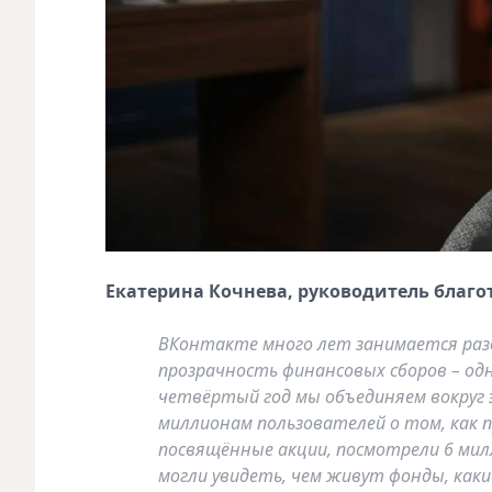
Екатерина Кочнева, руководитель благо
ВКонтакте много лет занимается раз
прозрачность финансовых сборов – одн
четвёртый год мы объединяем вокруг 
миллионам пользователей о том, как п
посвящённые акции, посмотрели 6 мил
могли увидеть, чем живут фонды, как