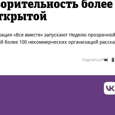
ворительность более
открытой
иация «Все вместе» запускают Неделю прозрачно
ой более 100 некоммерческих организаций расск
Поделиться