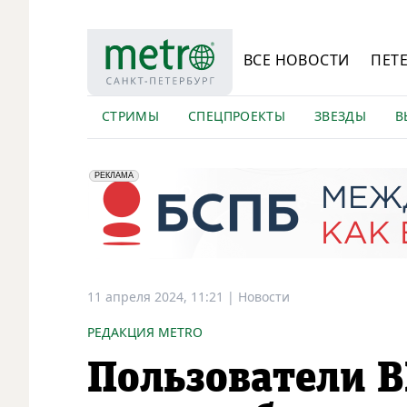
ВСЕ НОВОСТИ
ПЕТ
СТРИМЫ
СПЕЦПРОЕКТЫ
ЗВЕЗДЫ
В
erid: 2VfnxyFybV5
ПАО "Банк "Санкт-Петербург", ИНН: 7831000027
РЕКЛАМА
11 апреля 2024, 11:21
|
Новости
РЕДАКЦИЯ METRO
Пользователи В