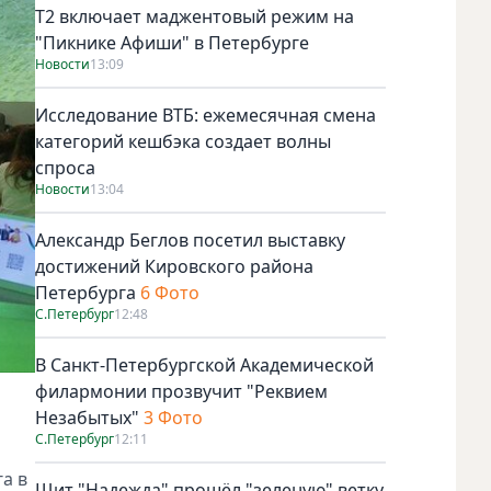
Т2 включает маджентовый режим на
"Пикнике Афиши" в Петербурге
Новости
13:09
Исследование ВТБ: ежемесячная смена
категорий кешбэка создает волны
спроса
Новости
13:04
Александр Беглов посетил выставку
достижений Кировского района
Петербурга
6 Фото
С.Петербург
12:48
В Санкт-Петербургской Академической
филармонии прозвучит "Реквием
Незабытых"
3 Фото
С.Петербург
12:11
а в
Щит "Надежда" прошёл "зеленую" ветку