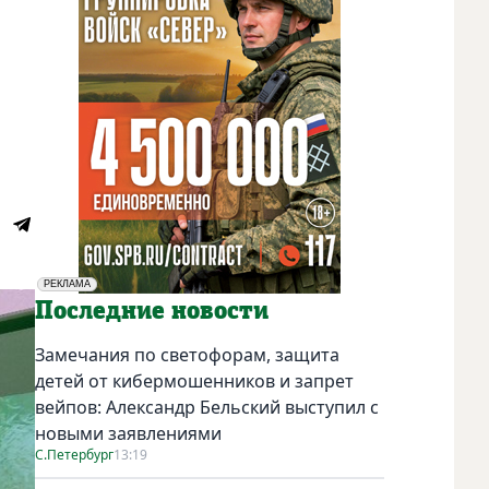
РЕКЛАМА
Социальная реклама
Последние новости
Замечания по светофорам, защита
детей от кибермошенников и запрет
вейпов: Александр Бельский выступил с
новыми заявлениями
С.Петербург
13:19