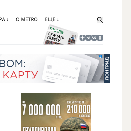
РА ↓
О METRO
ЕЩЕ ↓