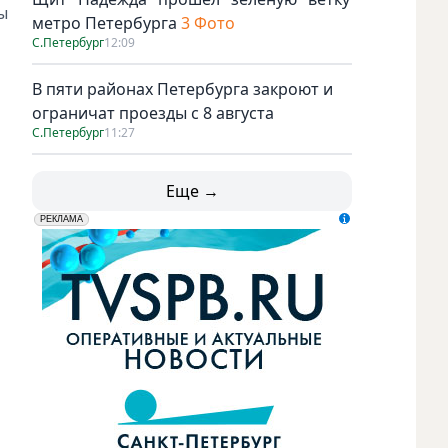
ы
метро Петербурга
3 Фото
С.Петербург
12:09
В пяти районах Петербурга закроют и
ограничат проезды с 8 августа
С.Петербург
11:27
Еще →
erid: LdtCK5udn
АО "ГАТР", ИНН: 7841320717
РЕКЛАМА