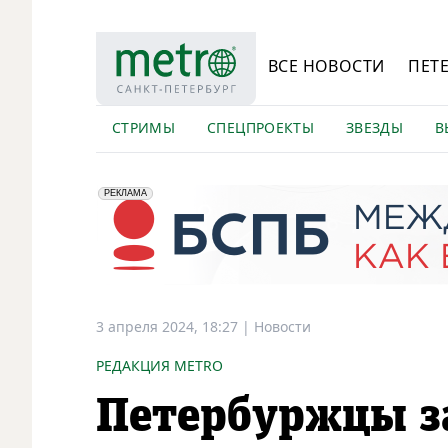
ВСЕ НОВОСТИ
ПЕТ
СТРИМЫ
СПЕЦПРОЕКТЫ
ЗВЕЗДЫ
В
erid: 2VfnxyFybV5
ПАО "Банк "Санкт-Петербург", ИНН: 7831000027
РЕКЛАМА
3 апреля 2024, 18:27
|
Новости
РЕДАКЦИЯ METRO
Петербуржцы з