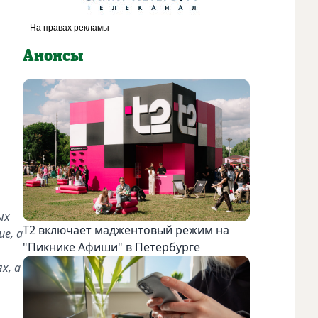
Анонсы
ых
Т2 включает маджентовый режим на
е, а
"Пикнике Афиши" в Петербурге
х, а