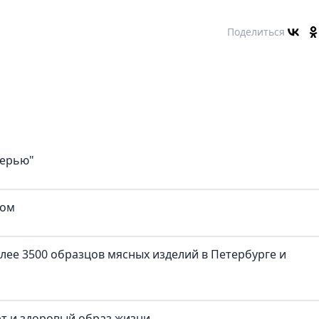
Поделиться
верью"
ком
лее 3500 образцов мясных изделий в Петербурге и
рт и здоровый образ жизни