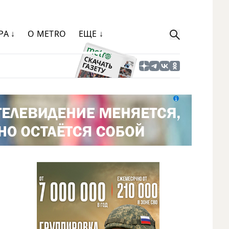
РА ↓
О METRO
ЕЩЕ ↓