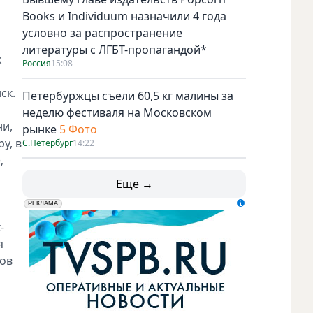
Books и Individuum назначили 4 года
условно за распространение
литературы с ЛГБТ-пропагандой*
к
Россия
15:08
ск.
Петербуржцы съели 60,5 кг малины за
неделю фестиваля на Московском
ни,
рынке
5 Фото
у, в
С.Петербург
14:22
,
Еще →
erid: LdtCK5udn
АО "ГАТР", ИНН: 7841320717
РЕКЛАМА
-
я
сов