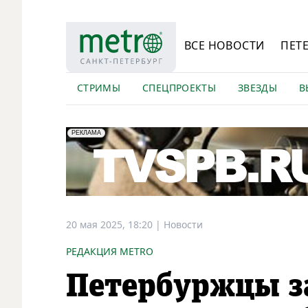
ВСЕ НОВОСТИ
ПЕТ
СТРИМЫ
СПЕЦПРОЕКТЫ
ЗВЕЗДЫ
В
erid: LdtCK5Efv
АО "ГАТР", ИНН: 7841320717
РЕКЛАМА
20 мая 2025, 18:20
|
Новости
РЕДАКЦИЯ METRO
Петербуржцы з