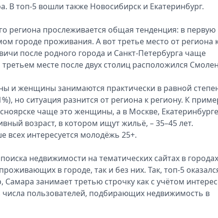
а. В топ-5 вошли также Новосибирск и Екатеринбург.
ого региона прослеживается общая тенденция: в первую
мом городе проживания. А вот третье место от региона 
квичи после родного города и Санкт-Петербурга чаще
а третьем месте после двух столиц расположился Смолен
ны и женщины занимаются практически в равной степе
), но ситуация разнится от региона к региону. К пример
сноярске чаще это женщины, а в Москве, Екатеринбурге
вный возраст, в котором ищут жильё, – 35–45 лет.
е всех интересуется молодёжь 25+.
поиска недвижимости на тематических сайтах в городах
роживающих в городе, так и без них. Так, топ-5 оказалс
 Самара занимает третью строчку как с учётом интере
из числа пользователей, подбирающих недвижимость в