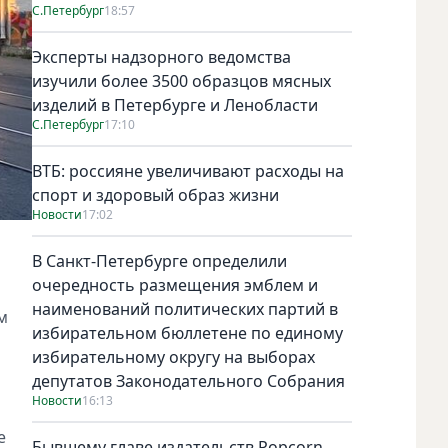
С.Петербург
18:57
Эксперты надзорного ведомства
изучили более 3500 образцов мясных
изделий в Петербурге и Ленобласти
С.Петербург
17:10
ВТБ: россияне увеличивают расходы на
спорт и здоровый образ жизни
Новости
17:02
Самара. Фото: пресс-служба ПАО МегаФон
В Санкт-Петербурге определили
очередность размещения эмблем и
наименований политических партий в
м
избирательном бюллетене по единому
избирательному округу на выборах
депутатов Законодательного Собрания
Новости
16:13
е
Бывшему главе издательств Popcorn