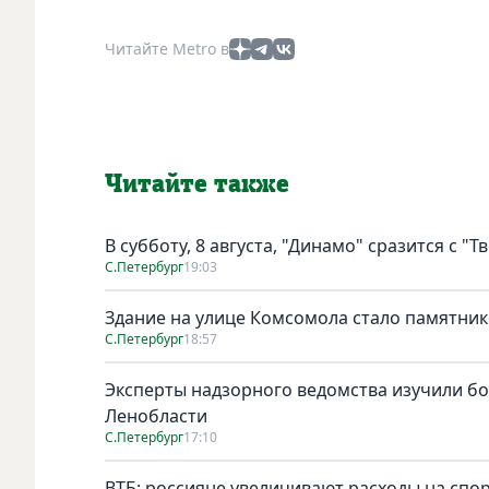
Читайте Metro в
Читайте также
В субботу, 8 августа, "Динамо" сразится с "Т
С.Петербург
19:03
Здание на улице Комсомола стало памятни
С.Петербург
18:57
Эксперты надзорного ведомства изучили бо
Ленобласти
С.Петербург
17:10
ВТБ: россияне увеличивают расходы на спо