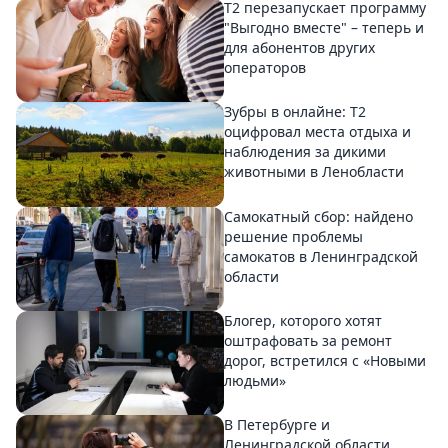
Т2 перезапускает программу
"Выгодно вместе" – теперь и
для абонентов других
операторов
Зубры в онлайне: Т2
оцифровал места отдыха и
наблюдения за дикими
животными в Ленобласти
Самокатный сбор: найдено
решение проблемы
самокатов в Ленинградской
области
Блогер, которого хотят
оштрафовать за ремонт
дорог, встретился с «Новыми
людьми»
В Петербурге и
Ленинградской области