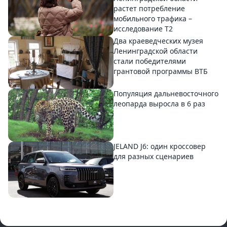
растет потребление
мобильного трафика –
исследование T2
Два краеведческих музея
Ленинградской области
стали победителями
грантовой программы ВТБ
Популяция дальневосточного
леопарда выросла в 6 раз
JELAND J6: один кроссовер
для разных сценариев