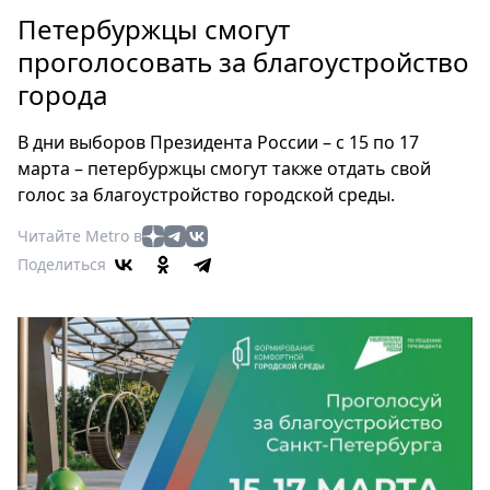
Петербург
Петербуржцы смогут
Россия
проголосовать за благоустройство
Мир
города
Здоровье
Еда
В дни выборов Президента России – с 15 по 17
Туризм
марта – петербуржцы смогут также отдать свой
Мода
голос за благоустройство городской среды.
Театр
Читайте Metro в
Кино
Поделиться
Афиша
Книги
Выставки
Пресс-
релизы
О
Metro
Стримы