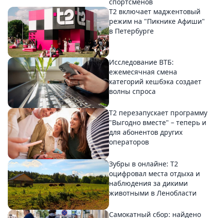
спортсменов
Т2 включает маджентовый
режим на "Пикнике Афиши"
в Петербурге
Исследование ВТБ:
ежемесячная смена
категорий кешбэка создает
волны спроса
Т2 перезапускает программу
"Выгодно вместе" – теперь и
для абонентов других
операторов
Зубры в онлайне: Т2
оцифровал места отдыха и
наблюдения за дикими
животными в Ленобласти
Самокатный сбор: найдено