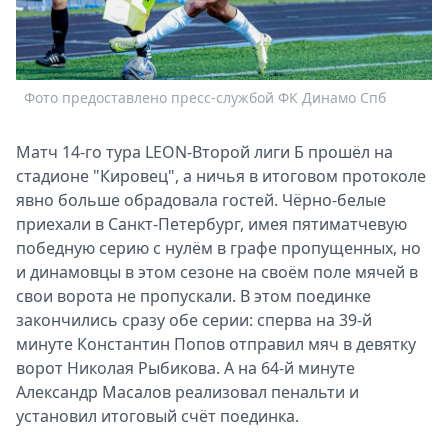
Спецпроекты
Звезды
Выборы
2026
Фото предоставлено пресс-службой ФК Динамо Спб
Скачай
Metro
Матч 14-го тура LEON-Второй лиги Б прошёл на
стадионе "Кировец", а ничья в итоговом протоколе
явно больше обрадовала гостей. Чёрно-белые
приехали в Санкт-Петербург, имея пятиматчевую
победную серию с нулём в графе пропущенных, но
и динамовцы в этом сезоне на своём поле мячей в
свои ворота не пропускали. В этом поединке
закончились сразу обе серии: сперва на 39-й
минуте Константин Попов отправил мяч в девятку
ворот Николая Рыбикова. А на 64-й минуте
Александр Масалов реализовал пенальти и
установил итоговый счёт поединка.