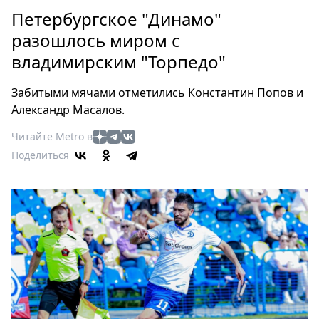
Петербург
Петербургское "Динамо"
Россия
разошлось миром с
Мир
владимирским "Торпедо"
Здоровье
Еда
Забитыми мячами отметились Константин Попов и
Туризм
Александр Масалов.
Мода
Читайте Metro в
Театр
Поделиться
Кино
Афиша
Книги
Выставки
Пресс-
релизы
О
Metro
Стримы