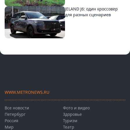
JELAND J6: один кроссовер
для разных сценариев
WWW.METRONEWS.RU
Все новости
Фото и видео
Петербург
Здоровье
Россия
Туризм
Мир
Театр