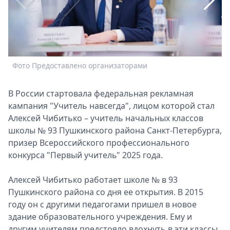
Спецпроекты
Звезды
Выборы
2026
Скачай
Фото Предоставлено организаторами
Ф
Metro
В России стартовала федеральная рекламная
кампания "Учитель навсегда", лицом которой стал
Алексей Чибитько – учитель начальных классов
школы № 93 Пушкинского района Санкт-Петербурга,
призер Всероссийского профессионального
конкурса "Первый учитель" 2025 года.
Алексей Чибитько работает школе № в 93
Пушкинского района со дня ее открытия. В 2015
году он с другими педагогами пришел в новое
здание образовательного учреждения. Ему и
другим учителям предстояло вдохнуть в эти классы