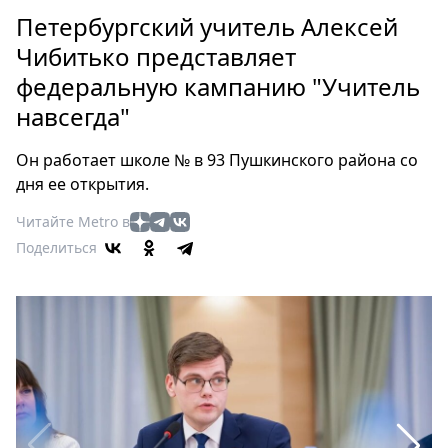
Петербург
Петербургский учитель Алексей
Россия
Чибитько представляет
Мир
федеральную кампанию "Учитель
Здоровье
навсегда"
Еда
Туризм
Он работает школе № в 93 Пушкинского района со
Мода
дня ее открытия.
Театр
Читайте Metro в
Кино
Поделиться
Афиша
Книги
Выставки
Пресс-
релизы
О
Metro
Стримы