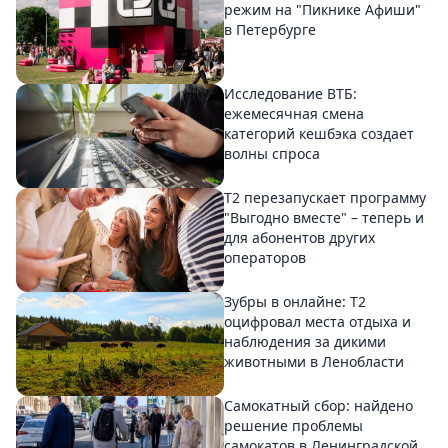
режим на "Пикнике Афиши"
в Петербурге
Исследование ВТБ:
ежемесячная смена
категорий кешбэка создает
волны спроса
Т2 перезапускает программу
"Выгодно вместе" – теперь и
для абонентов других
операторов
Зубры в онлайне: Т2
оцифровал места отдыха и
наблюдения за дикими
животными в Ленобласти
Самокатный сбор: найдено
решение проблемы
самокатов в Ленинградской