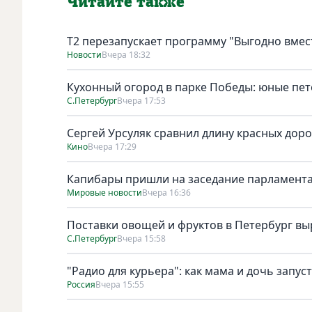
Читайте также
Т2 перезапускает программу "Выгодно вмест
Новости
Вчера 18:32
Кухонный огород в парке Победы: юные пет
С.Петербург
Вчера 17:53
Сергей Урсуляк сравнил длину красных доро
Кино
Вчера 17:29
Капибары пришли на заседание парламента
Мировые новости
Вчера 16:36
Поставки овощей и фруктов в Петербург выр
С.Петербург
Вчера 15:58
"Радио для курьера": как мама и дочь запус
Россия
Вчера 15:55