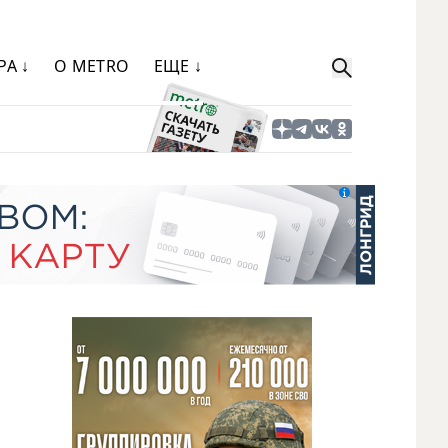
РА ↓
О METRO
ЕЩЕ ↓