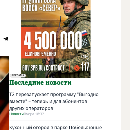
РЕКЛАМА
Социальная реклама
Последние новости
Т2 перезапускает программу "Выгодно
вместе" – теперь и для абонентов
других операторов
Новости
Вчера 18:32
Кухонный огород в парке Победы: юные