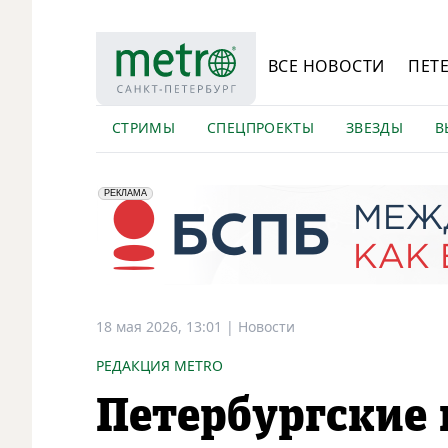
ВСЕ НОВОСТИ
ПЕТ
СТРИМЫ
СПЕЦПРОЕКТЫ
ЗВЕЗДЫ
В
erid: 2VfnxyFybV5
ПАО "Банк "Санкт-Петербург", ИНН: 7831000027
РЕКЛАМА
18 мая 2026, 13:01
|
Новости
РЕДАКЦИЯ METRO
Петербургские 