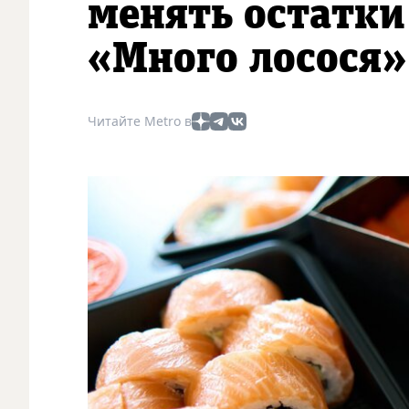
менять остатки
«Много лосося»
Читайте Metro в