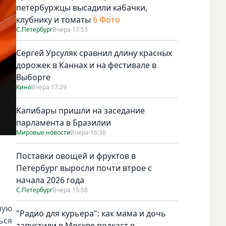
петербуржцы высадили кабачки,
клубнику и томаты
6 Фото
С.Петербург
Вчера 17:53
Сергей Урсуляк сравнил длину красных
дорожек в Каннах и на фестивале в
Выборге
Кино
Вчера 17:29
Капибары пришли на заседание
парламента в Бразилии
Мировые новости
Вчера 16:36
Поставки овощей и фруктов в
Петербург выросли почти втрое с
начала 2026 года
С.Петербург
Вчера 15:58
ную
"Радио для курьера": как мама и дочь
ься
запустили в Москве подкаст в