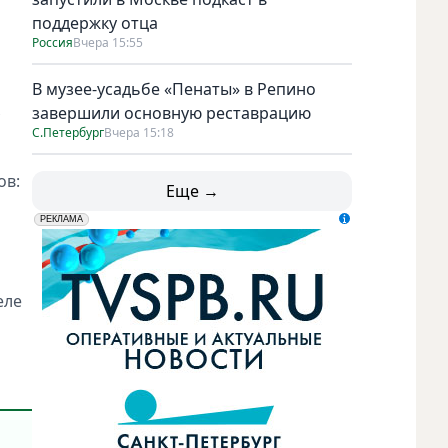
поддержку отца
Россия
Вчера 15:55
В музее-усадьбе «Пенаты» в Репино
завершили основную реставрацию
С.Петербург
Вчера 15:18
ов:
Еще →
erid: LdtCK5udn
АО "ГАТР", ИНН: 7841320717
РЕКЛАМА
еле