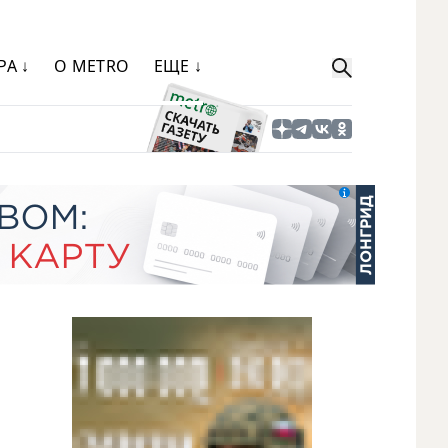
РА ↓
О METRO
ЕЩЕ ↓