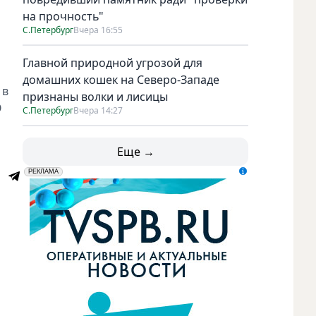
на прочность"
С.Петербург
Вчера 16:55
Главной природной угрозой для
домашних кошек на Северо-Западе
 в
признаны волки и лисицы
О
С.Петербург
Вчера 14:27
Еще →
erid: LdtCK5udn
АО "ГАТР", ИНН: 7841320717
РЕКЛАМА