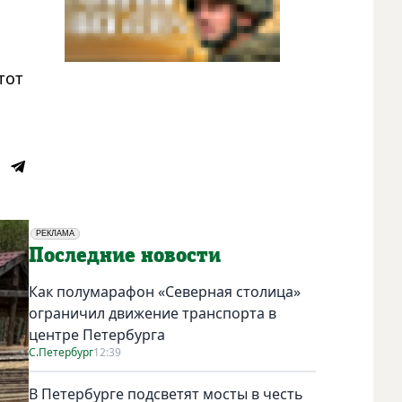
тот
РЕКЛАМА
Социальная реклама
Последние новости
Как полумарафон «Северная столица»
ограничил движение транспорта в
центре Петербурга
С.Петербург
12:39
В Петербурге подсветят мосты в честь