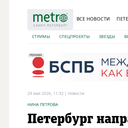
ВСЕ НОВОСТИ
ПЕТ
СТРИМЫ
СПЕЦПРОЕКТЫ
ЗВЕЗДЫ
В
erid: 2VfnxyFybV5
ПАО "Банк "Санкт-Петербург", ИНН: 7831000027
РЕКЛАМА
29 мая 2026, 11:32
|
Новости
НИНА ПЕТРОВА
Петербург напр