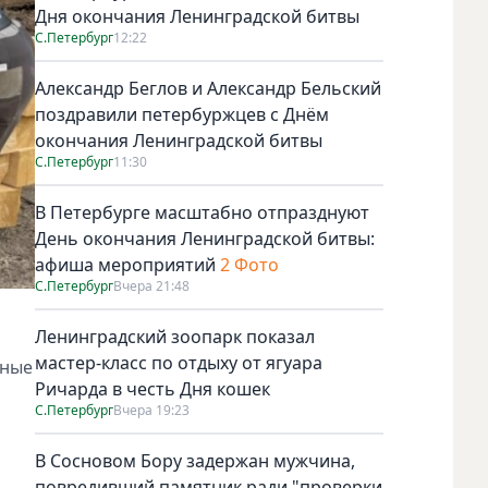
Дня окончания Ленинградской битвы
С.Петербург
12:22
Александр Беглов и Александр Бельский
поздравили петербуржцев с Днём
окончания Ленинградской битвы
С.Петербург
11:30
В Петербурге масштабно отпразднуют
День окончания Ленинградской битвы:
афиша мероприятий
2 Фото
С.Петербург
Вчера 21:48
Ленинградский зоопарк показал
мастер-класс по отдыху от ягуара
йные
Ричарда в честь Дня кошек
С.Петербург
Вчера 19:23
В Сосновом Бору задержан мужчина,
повредивший памятник ради "проверки