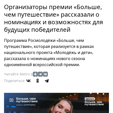
Петербург
Организаторы премии «Больше,
Россия
чем путешествие» рассказали о
Мир
номинациях и возможностях для
Здоровье
будущих победителей
Еда
Туризм
Программа Росмолодёжи «Больше, чем
Мода
путешествие», которая реализуется в рамках
Театр
национального проекта «Молодёжь и дети»,
Кино
рассказала о номинациях нового сезона
Афиша
одноимённой всероссийской премии.
Книги
Читайте Metro в
Выставки
Поделиться
Пресс-
релизы
О
Metro
Стримы