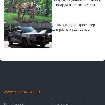
Популяция дальневосточного
леопарда выросла в 6 раз
JELAND J6: один кроссовер
для разных сценариев
WWW.METRONEWS.RU
Все новости
Фото и видео