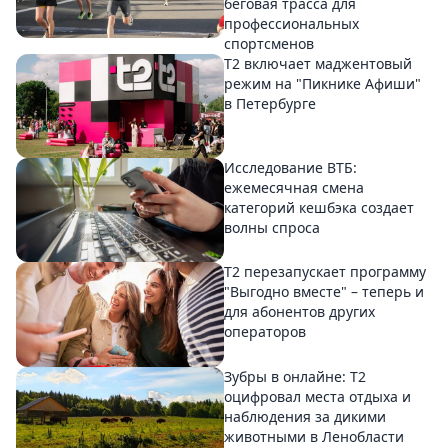
беговая трасса для
профессиональных
спортсменов
Т2 включает маджентовый
режим на "Пикнике Афиши"
в Петербурге
Исследование ВТБ:
ежемесячная смена
категорий кешбэка создает
волны спроса
Т2 перезапускает программу
"Выгодно вместе" – теперь и
для абонентов других
операторов
Зубры в онлайне: Т2
оцифровал места отдыха и
наблюдения за дикими
животными в Ленобласти