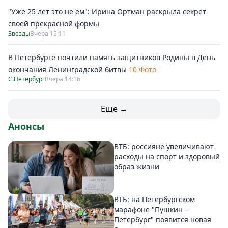
"Уже 25 лет это не ем": Ирина Ортман раскрыла секрет
своей прекрасной формы
Звезды
Вчера 15:11
В Петербурге почтили память защитников Родины в День
окончания Ленинградской битвы
10 Фото
С.Петербург
Вчера 14:16
Еще →
Анонсы
ВТБ: россияне увеличивают
расходы на спорт и здоровый
образ жизни
ВТБ: на Петербургском
марафоне "Пушкин –
Петербург" появится новая