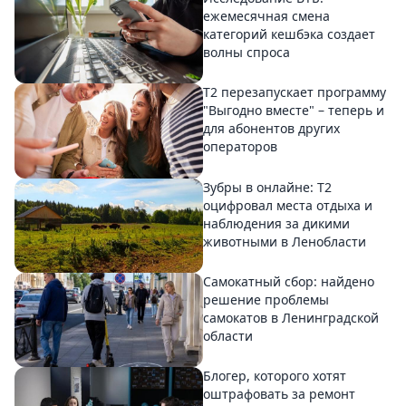
ежемесячная смена
категорий кешбэка создает
волны спроса
Т2 перезапускает программу
"Выгодно вместе" – теперь и
для абонентов других
операторов
Зубры в онлайне: Т2
оцифровал места отдыха и
наблюдения за дикими
животными в Ленобласти
Самокатный сбор: найдено
решение проблемы
самокатов в Ленинградской
области
Блогер, которого хотят
оштрафовать за ремонт