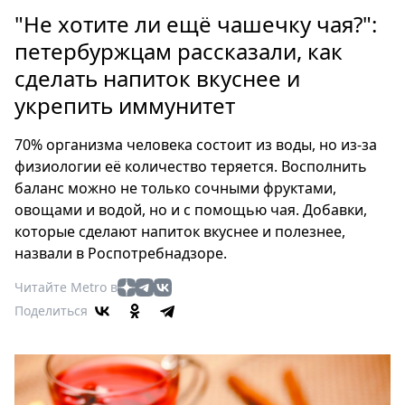
Петербург
"Не хотите ли ещё чашечку чая?":
Россия
петербуржцам рассказали, как
Мир
сделать напиток вкуснее и
Здоровье
укрепить иммунитет
Еда
Туризм
70% организма человека состоит из воды, но из-за
Мода
физиологии её количество теряется. Восполнить
Театр
баланс можно не только сочными фруктами,
Кино
овощами и водой, но и с помощью чая. Добавки,
Афиша
которые сделают напиток вкуснее и полезнее,
Книги
назвали в Роспотребнадзоре.
Выставки
Читайте Metro в
Пресс-
Поделиться
релизы
О
Metro
Стримы