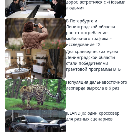
дорог, встретился с «Новыми
людьми»
В Петербурге и
Ленинградской области
растет потребление
мобильного трафика –
исследование T2
Два краеведческих музея
Ленинградской области
стали победителями
грантовой программы ВТБ
Популяция дальневосточного
леопарда выросла в 6 раз
JELAND J6: один кроссовер
для разных сценариев