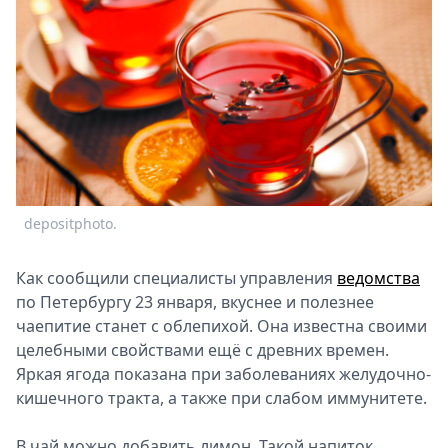
Спецпроекты
Звезды
Выборы
2026
Скачай
Metro
depositphoto.
Как сообщили специалисты управления
ведомства
по Петербургу 23 января, вкуснее и полезнее
чаепитие станет с облепихой. Она известна своими
целебными свойствами ещё с древних времен.
Яркая ягода показана при заболеваниях желудочно-
кишечного тракта, а также при слабом иммунитете.
В чай можно добавить лимон. Такой напиток