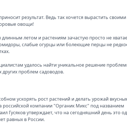
 приносит результат. Ведь так хочется вырастить своими
доровые овощи!
я длинным летом и растениям зачастую просто не хвата
помидоры, слабые огурцы или болеющие перцы не редкое
ках.
специалистам удалось найти уникальное решение пробле
х других проблем садоводов.
собном ускорять рост растений и делать урожай вкусны
а российской компании "Органик Микс" под названием
ил Гусяков утверждает, что на сегодняшний день это о
ет равных в России.