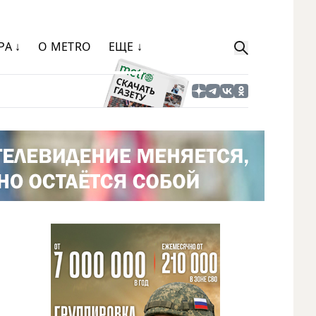
РА ↓
О METRO
ЕЩЕ ↓