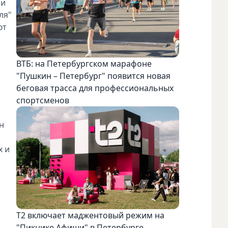
 и
ля"
ют
ВТБ: на Петербургском марафоне
"Пушкин – Петербург" появится новая
беговая трасса для профессиональных
спортсменов
н
х и
Т2 включает маджентовый режим на
"Пикнике Афиши" в Петербурге