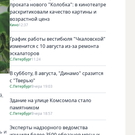
проката нового "Колобка": в кинотеатре
раскритиковали качество картины и
возрастной ценз
Кино
12:37
График работы вестибюля "Чкаловской"
изменится с 10 августа из-за ремонта
эскалаторов
С.Петербург
11:24
В субботу, 8 августа, "Динамо" сразится
с "Тверью"
С.Петербург
Вчера 19:03
й.
Здание на улице Комсомола стало
памятником
С.Петербург
Вчера 18:57
Эксперты надзорного ведомства
ь и
изучили более 3500 образцов мясных