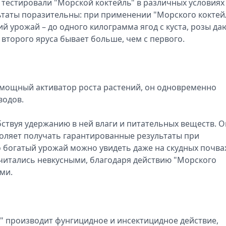
 тестировали "Морской коктейль" в различных условиях
ьтаты поразительны: при применении "Морского коктей
 урожай – до одного килограмма ягод с куста, розы да
 второго яруса бывает больше, чем с первого.
 мощный активатор роста растений, он одновременно
водов.
бствуя удержанию в ней влаги и питательных веществ. О
оляет получать гарантированные результаты при
о богатый урожай можно увидеть даже на скудных почва
считались невкусными, благодаря действию "Морского
ми.
" производит фунгицидное и инсектицидное действие,