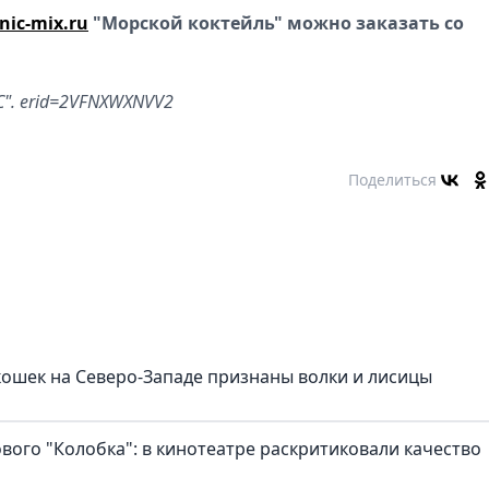
nic-mix.ru
"Морской коктейль" можно заказать со
". erid=2VFNXWXNVV2
Поделиться
ошек на Северо-Западе признаны волки и лисицы
ового "Колобка": в кинотеатре раскритиковали качество