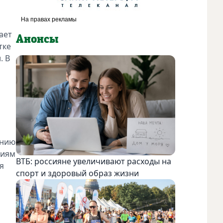
ает
Анонсы
тке
. В
ению
ниям
ВТБ: россияне увеличивают расходы на
я
спорт и здоровый образ жизни