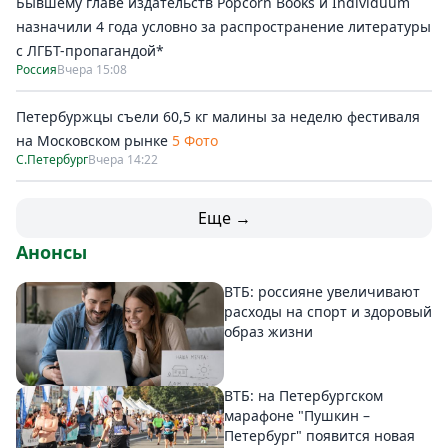
Бывшему главе издательств Popcorn Books и Individuum
назначили 4 года условно за распространение литературы
с ЛГБТ-пропагандой*
Россия
Вчера 15:08
Петербуржцы съели 60,5 кг малины за неделю фестиваля
на Московском рынке
5 Фото
С.Петербург
Вчера 14:22
Еще →
Анонсы
ВТБ: россияне увеличивают
расходы на спорт и здоровый
образ жизни
ВТБ: на Петербургском
марафоне "Пушкин –
Петербург" появится новая