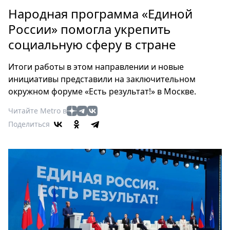
Петербург
Народная программа «Единой
Россия
России» помогла укрепить
Мир
социальную сферу в стране
Здоровье
Еда
Итоги работы в этом направлении и новые
Туризм
инициативы представили на заключительном
Мода
окружном форуме «Есть результат!» в Москве.
Театр
Читайте Metro в
Кино
Поделиться
Афиша
Книги
Выставки
Пресс-
релизы
О
Metro
Стримы