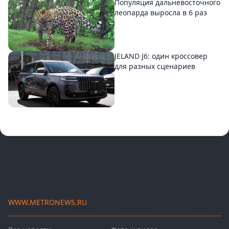
Популяция дальневосточного
леопарда выросла в 6 раз
JELAND J6: один кроссовер
для разных сценариев
WWW.METRONEWS.RU