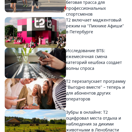
беговая трасса для
профессиональных
спортсменов
Т2 включает маджентовый
режим на "Пикнике Афиши"
в Петербурге
Исследование ВТБ:
ежемесячная смена
категорий кешбэка создает
волны спроса
Т2 перезапускает программу
"Выгодно вместе" – теперь и
для абонентов других
операторов
Зубры в онлайне: Т2
оцифровал места отдыха и
наблюдения за дикими
животными в Ленобласти