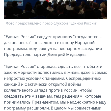
Спецпроекты
Звезды
Выборы
2026
Фото предоставлено пресс-службой "Единой России"
Скачай
Metro
"Единая Россия" следует принципу "государство –
для человека": он заложен в основу Народной
программы, подчеркнул на пленарном заседании
Председатель партии Дмитрий Медведев.
"Единая Россия" старалась сделать всё, чтобы эти
закономерности воплотились в жизнь даже в самых
непростых условиях пандемии, беспрецедентных
санкций и фактически открытой войны
коллективного Запада против России. Чтобы
следовать этим задачам, тем решениям, которые
принимались Президентом, мы неоднократно нашу
программу расширяли. В целом мы совместными