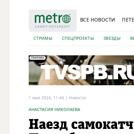
ВСЕ НОВОСТИ
ПЕТ
СТРИМЫ
СПЕЦПРОЕКТЫ
ЗВЕЗДЫ
В
erid: LdtCK5Efv
АО "ГАТР", ИНН: 7841320717
РЕКЛАМА
1 мая 2024, 11:46
|
Новости
АНАСТАСИЯ НИКОЛАЕВА
Наезд самокатч