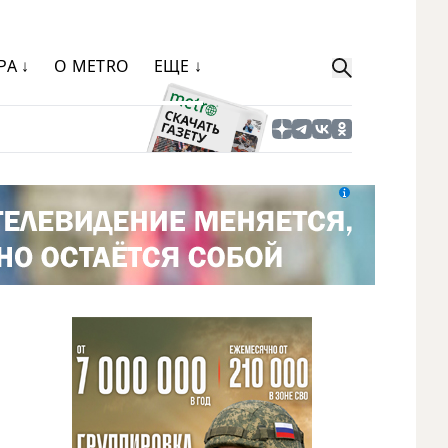
РА ↓
О METRO
ЕЩЕ ↓