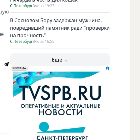
С.Петербург
Вчера 19:23
вшую
В Сосновом Бору задержан мужчина,
повредивший памятник ради "проверки
ие
на прочность"
С.Петербург
Вчера 16:55
Еще →
erid: LdtCK5udn
АО "ГАТР", ИНН: 7841320717
РЕКЛАМА