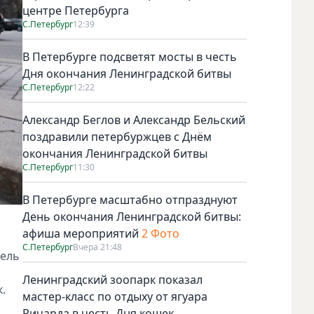
центре Петербурга
С.Петербург
12:39
В Петербурге подсветят мосты в честь
Дня окончания Ленинградской битвы
С.Петербург
12:22
Александр Беглов и Александр Бельский
поздравили петербуржцев с Днём
окончания Ленинградской битвы
С.Петербург
11:30
В Петербурге масштабно отпразднуют
День окончания Ленинградской битвы:
афиша мероприятий
2 Фото
С.Петербург
Вчера 21:48
тель
Ленинградский зоопарк показал
.
мастер-класс по отдыху от ягуара
Ричарда в честь Дня кошек