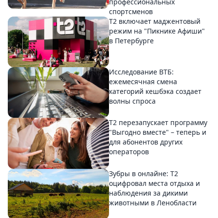
профессиональных
спортсменов
Т2 включает маджентовый
режим на "Пикнике Афиши"
в Петербурге
Исследование ВТБ:
ежемесячная смена
категорий кешбэка создает
волны спроса
Т2 перезапускает программу
"Выгодно вместе" – теперь и
для абонентов других
операторов
Зубры в онлайне: Т2
оцифровал места отдыха и
наблюдения за дикими
животными в Ленобласти