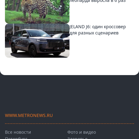
леопарда выросла в 6 раз
JELAND J6: один кроссовер
для разных сценариев
WWW.METRONEWS.RU
Все новости
Фото и видео
Петербург
Здоровье