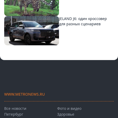
JELAND J6: один кроссовер
для разных сценариев
WWW.METRONEWS.RU
Все новости
Фото и видео
Петербург
Здоровье