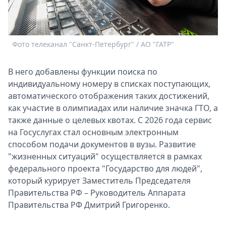
Спецпроекты
Звезды
Выборы
Фото телеканал "Санкт-Петербург" / АО "ГАТР"
2026
Скачай
В него добавлены функции поиска по
Metro
индивидуальному номеру в списках поступающих,
автоматического отображения таких достижений,
как участие в олимпиадах или наличие значка ГТО, а
также данные о целевых квотах. С 2026 года сервис
на Госуслугах стал основным электронным
способом подачи документов в вузы. Развитие
"жизненных ситуаций" осуществляется в рамках
федерального проекта "Государство для людей",
который курирует Заместитель Председателя
Правительства РФ – Руководитель Аппарата
Правительства РФ Дмитрий Григоренко.