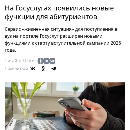
Петербург
На Госуслугах появились новые
Россия
функции для абитуриентов
Мир
Здоровье
Сервис «жизненная ситуация» для поступления в
Еда
вуз на портале Госуслуг расширен новыми
Туризм
функциями к старту вступительной кампании 2026
Мода
года.
Театр
Читайте Metro в
Кино
Поделиться
Афиша
Книги
Выставки
Пресс-
релизы
О
Metro
Стримы