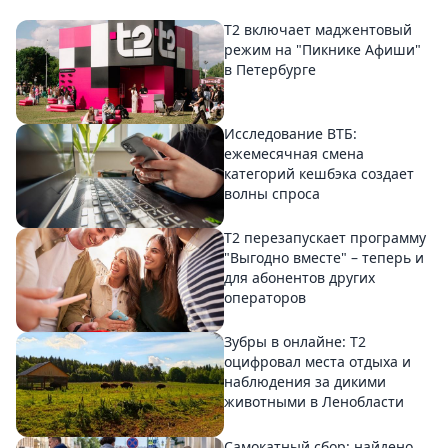
Т2 включает маджентовый
режим на "Пикнике Афиши"
в Петербурге
Исследование ВТБ:
ежемесячная смена
категорий кешбэка создает
волны спроса
Т2 перезапускает программу
"Выгодно вместе" – теперь и
для абонентов других
операторов
Зубры в онлайне: Т2
оцифровал места отдыха и
наблюдения за дикими
животными в Ленобласти
Самокатный сбор: найдено