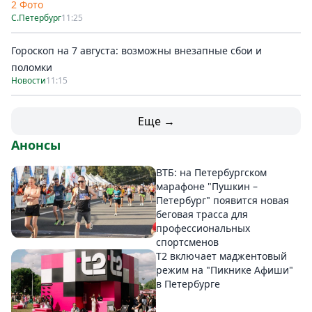
2 Фото
С.Петербург
11:25
Гороскоп на 7 августа: возможны внезапные сбои и
поломки
Новости
11:15
Еще →
Анонсы
ВТБ: на Петербургском
марафоне "Пушкин –
Петербург" появится новая
беговая трасса для
профессиональных
спортсменов
Т2 включает маджентовый
режим на "Пикнике Афиши"
в Петербурге