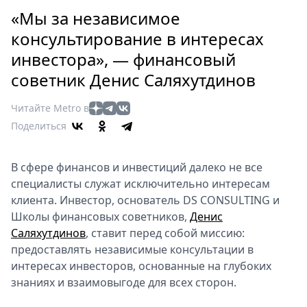
Петербург
«Мы за независимое
Россия
консультирование в интересах
Мир
инвестора», — финансовый
Здоровье
советник Денис Саляхутдинов
Еда
Туризм
Читайте Metro в
Мода
Поделиться
Театр
Кино
В сфере финансов и инвестиций далеко не все
Афиша
специалисты служат исключительно интересам
Книги
клиента. Инвестор, основатель DS CONSULTING и
Выставки
Школы финансовых советников,
Денис
Пресс-
Саляхутдинов
, ставит перед собой миссию:
релизы
предоставлять независимые консультации в
интересах инвесторов, основанные на глубоких
О
знаниях и взаимовыгоде для всех сторон.
Metro
Стримы