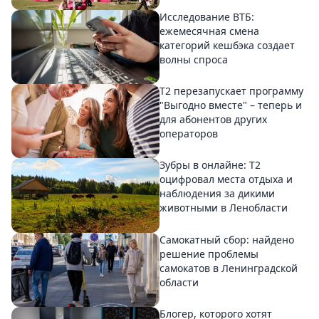
Исследование ВТБ:
ежемесячная смена
категорий кешбэка создает
волны спроса
Т2 перезапускает программу
"Выгодно вместе" – теперь и
для абонентов других
операторов
Зубры в онлайне: Т2
оцифровал места отдыха и
наблюдения за дикими
животными в Ленобласти
Самокатный сбор: найдено
решение проблемы
самокатов в Ленинградской
области
Блогер, которого хотят