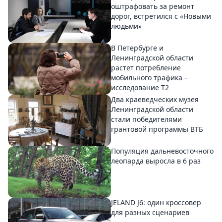
оштрафовать за ремонт
дорог, встретился с «Новыми
людьми»
В Петербурге и
Ленинградской области
растет потребление
мобильного трафика –
исследование T2
Два краеведческих музея
Ленинградской области
стали победителями
грантовой программы ВТБ
Популяция дальневосточного
леопарда выросла в 6 раз
JELAND J6: один кроссовер
для разных сценариев