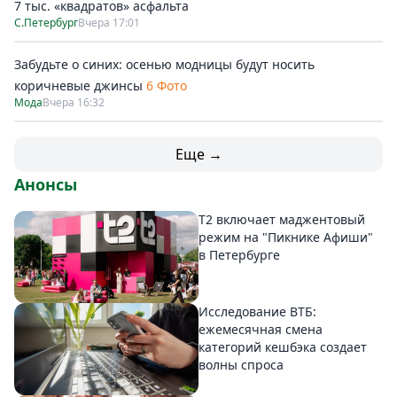
7 тыс. «квадратов» асфальта
С.Петербург
Вчера 17:01
Забудьте о синих: осенью модницы будут носить
коричневые джинсы
6 Фото
Мода
Вчера 16:32
Еще →
Анонсы
Т2 включает маджентовый
режим на "Пикнике Афиши"
в Петербурге
Исследование ВТБ:
ежемесячная смена
категорий кешбэка создает
волны спроса