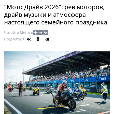
Петербург
"Мото Драйв 2026": рев моторов,
Россия
драйв музыки и атмосфера
Мир
настоящего семейного праздника!
Здоровье
Еда
Читайте Metro в
Туризм
Поделиться
Мода
Театр
Кино
Афиша
Книги
Выставки
Пресс-
релизы
О
Metro
Стримы