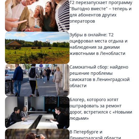
Т2 перезапускает программу
"Выгодно вместе" – теперь и
для абонентов других
операторов
Зубры в онлайне: Т2
оцифровал места отдыха и
наблюдения за дикими
животными в Ленобласти
Самокатный сбор: найдено
решение проблемы
самокатов в Ленинградской
области
Блогер, которого хотят
оштрафовать за ремонт
дорог, встретился с «Новыми
людьми»
В Петербурге и
Ленинградской области