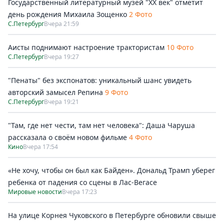
Государственный литературный музей "ХХ век" отметит
день рождения Михаила Зощенко
2 Фото
С.Петербург
Вчера 21:59
Аисты поднимают настроение трактористам
10 Фото
С.Петербург
Вчера 19:27
"Пенаты" без экспонатов: уникальный шанс увидеть
авторский замысел Репина
9 Фото
С.Петербург
Вчера 19:21
"Там, где нет чести, там нет человека": Даша Чаруша
рассказала о своём новом фильме
4 Фото
Кино
Вчера 17:54
«Не хочу, чтобы он был как Байден». Дональд Трамп уберег
ребенка от падения со сцены в Лас-Вегасе
Мировые новости
Вчера 17:23
На улице Корнея Чуковского в Петербурге обновили свыше