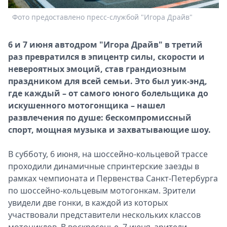
Спецпроекты
Фото предоставлено пресс-службой "Игора Драйв"
Ф
Звезды
Выборы
6 и 7 июня автодром "Игора Драйв" в третий
2026
раз превратился в эпицентр силы, скорости и
Скачай
невероятных эмоций, став грандиозным
Metro
праздником для всей семьи. Это был уик-энд,
где каждый – от самого юного болельщика до
искушенного мотогонщика – нашел
развлечения по душе: бескомпромиссный
спорт, мощная музыка и захватывающие шоу.
В субботу, 6 июня, на шоссейно-кольцевой трассе
проходили динамичные спринтерские заезды в
рамках чемпионата и Первенства Санкт-Петербурга
по шоссейно-кольцевым мотогонкам. Зрители
увидели две гонки, в каждой из которых
участвовали представители нескольких классов