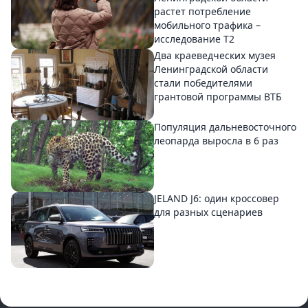
растет потребление
мобильного трафика –
исследование T2
Два краеведческих музея
Ленинградской области
стали победителями
грантовой программы ВТБ
Популяция дальневосточного
леопарда выросла в 6 раз
JELAND J6: один кроссовер
для разных сценариев