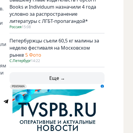
Books и Individuum назначили 4 года
в.
условно за распространение
литературы с ЛГБТ-пропагандой*
ри
Россия
15:08
Петербуржцы съели 60,5 кг малины за
шли
неделю фестиваля на Московском
рынке
5 Фото
С.Петербург
14:22
тям
ли
Еще →
erid: LdtCK5udn
АО "ГАТР", ИНН: 7841320717
РЕКЛАМА