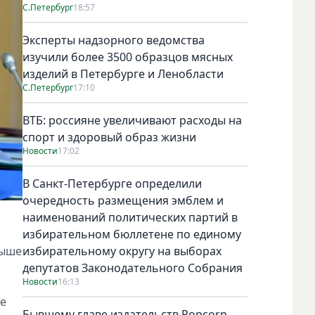
С.Петербург
18:57
Эксперты надзорного ведомства
изучили более 3500 образцов мясных
изделий в Петербурге и Ленобласти
С.Петербург
17:10
ВТБ: россияне увеличивают расходы на
спорт и здоровый образ жизни
Новости
17:02
В Санкт-Петербурге определили
очередность размещения эмблем и
наименований политических партий в
избирательном бюллетене по единому
выше
избирательному округу на выборах
депутатов Законодательного Собрания
Новости
16:13
ше
Бывшему главе издательств Popcorn