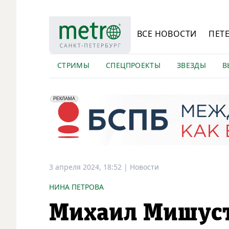
ВСЕ НОВОСТИ
ПЕТ
СТРИМЫ
СПЕЦПРОЕКТЫ
ЗВЕЗДЫ
В
erid: 2VfnxyFybV5
ПАО "Банк "Санкт-Петербург", ИНН: 7831000027
РЕКЛАМА
3 апреля 2024, 18:52
|
Новости
НИНА ПЕТРОВА
Михаил Мишуст