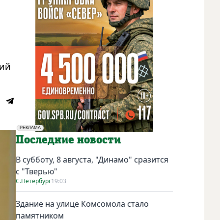
ший
РЕКЛАМА
Социальная реклама
Последние новости
В субботу, 8 августа, "Динамо" сразится
с "Тверью"
С.Петербург
19:03
Здание на улице Комсомола стало
памятником