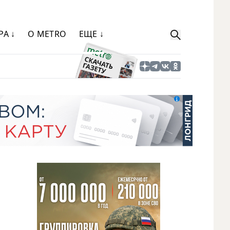
РА ↓
О METRO
ЕЩЕ ↓